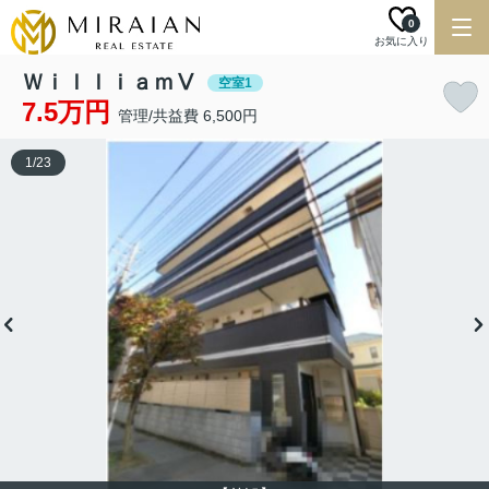
0
お気に入り
ＷｉｌｌｉａｍⅤ
空室1
7.5万円
管理/共益費 6,500円
1
/
23