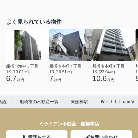
よく見られている物件
船橋市海神３丁目
船橋市本町７丁目
船橋市本町１丁目
1K (19.02㎡)
1R (16.51㎡)
1K (22.04㎡)
1
6.7
7
10.6
万円
万円
万円
動産
船橋市の不動産一覧
東船橋駅
ＷｉｌｌｉａｍⅤ
ミライアン不動産 船橋本店
電話をする
お問い合わせ