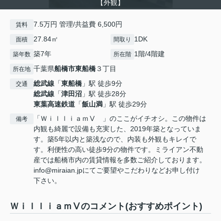
【外観】
7.5万円 管理/共益費 6,500円
賃料
27.84㎡
1DK
面積
間取り
築7年
1階/4階建
築年数
所在階
千葉県
船橋市
東船橋
３丁目
所在地
総武線
「
東船橋
」駅 徒歩9分
交通
総武線
「
津田沼
」駅 徒歩28分
東葉高速鉄道
「
飯山満
」駅 徒歩29分
「ＷｉｌｌｉａｍⅤ 」のここがイチオシ。この物件は
備考
内観も綺麗で設備も充実した、2019年築となっていま
す。築5年以内と築浅なので、内装も外観もキレイで
す。利便性の高い徒歩9分の物件です。ミライアン不動
産では船橋市内の賃貸情報を多数ご紹介しております。
info@miraian.jpにてご要望やこだわりなどお申し付け
下さい。
ＷｉｌｌｉａｍⅤのコメント(おすすめポイント)