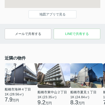
地図アプリで見る
メールで共有する
LINEで共有する
近隣の物件
船橋市海神４丁目
船橋市東中山２丁目
船橋市夏見１丁目
1K (28.56㎡)
1K (23.35㎡)
1K (24.84㎡)
1
7.9
万円
9.2
8.3
万円
万円