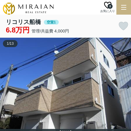
0
お気に入り
リコリス船橋
空室1
6.8万円
管理/共益費 4,000円
1
/
13