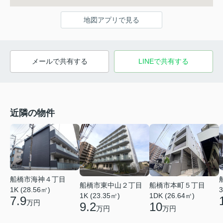
地図アプリで見る
メールで共有する
LINEで共有する
近隣の物件
船橋市海神４丁目
船橋市東中山２丁目
船橋市本町５丁目
3
1K (28.56㎡)
1K (23.35㎡)
1DK (26.64㎡)
7.9
万円
9.2
10
万円
万円