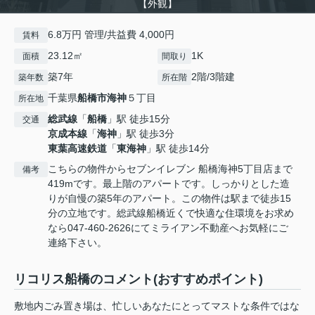
【外観】
6.8万円 管理/共益費 4,000円
賃料
23.12㎡
1K
面積
間取り
築7年
2階/3階建
築年数
所在階
千葉県
船橋市
海神
５丁目
所在地
総武線
「
船橋
」駅 徒歩15分
交通
京成本線
「
海神
」駅 徒歩3分
東葉高速鉄道
「
東海神
」駅 徒歩14分
こちらの物件からセブンイレブン 船橋海神5丁目店まで
備考
419mです。最上階のアパートです。しっかりとした造
りが自慢の築5年のアパート。この物件は駅まで徒歩15
分の立地です。総武線船橋近くで快適な住環境をお求め
なら047-460-2626にてミライアン不動産へお気軽にご
連絡下さい。
リコリス船橋のコメント(おすすめポイント)
敷地内ごみ置き場は、忙しいあなたにとってマストな条件ではな