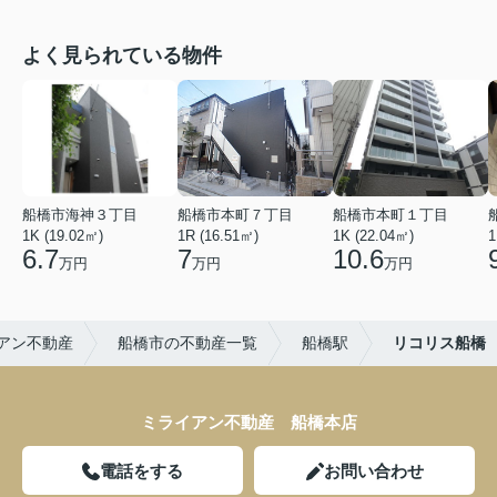
よく見られている物件
船橋市海神３丁目
船橋市本町７丁目
船橋市本町１丁目
1K (19.02㎡)
1R (16.51㎡)
1K (22.04㎡)
1
6.7
7
10.6
万円
万円
万円
アン不動産
船橋市の不動産一覧
船橋駅
リコリス船橋
ミライアン不動産 船橋本店
電話をする
お問い合わせ