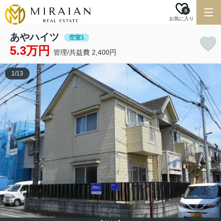
0
お気に入り
あやハイツ
空室1
5.3万円
管理/共益費 2,400円
1
/
13