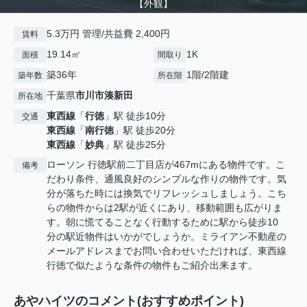
【外観】
5.3万円 管理/共益費 2,400円
賃料
19.14㎡
1K
面積
間取り
築36年
1階/2階建
築年数
所在階
千葉県
市川市
湊新田
所在地
東西線
「
行徳
」駅 徒歩10分
交通
東西線
「
南行徳
」駅 徒歩20分
東西線
「
妙典
」駅 徒歩25分
ローソン 行徳駅前二丁目店が467mにある物件です。こ
備考
だわり条件、通風良好のシンプルな作りの物件です。気
分が落ちた時には換気でリフレッシュしましょう。こち
らの物件からは2駅が近くにあり、移動範囲も広がりま
す。朝に慌てることなく行動するために駅から徒歩10
分の駅近物件はいかがでしょうか。ミライアン不動産の
メールアドレスまでお問い合わせいただければ、東西線
行徳で似たような条件の物件もご紹介出来ます。
あやハイツのコメント(おすすめポイント)