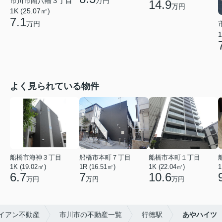
万円
市川市南八幡３丁目
14.9
万円
1K (25.07㎡)
7.1
万円
1
よく見られている物件
船橋市海神３丁目
船橋市本町７丁目
船橋市本町１丁目
1K (19.02㎡)
1R (16.51㎡)
1K (22.04㎡)
1
6.7
7
10.6
万円
万円
万円
イアン不動産
市川市の不動産一覧
行徳駅
あやハイツ