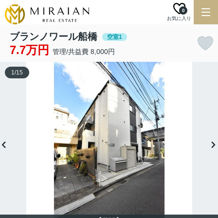
0
お気に入り
ブランノワール船橋
空室1
7.7万円
管理/共益費 8,000円
1
/
15