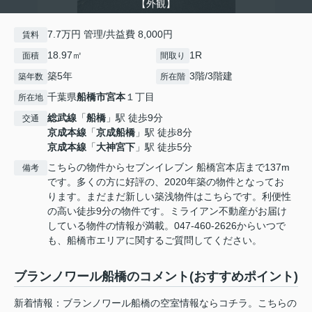
【外観】
7.7万円 管理/共益費 8,000円
賃料
18.97㎡
1R
面積
間取り
築5年
3階/3階建
築年数
所在階
千葉県
船橋市
宮本
１丁目
所在地
総武線
「
船橋
」駅 徒歩9分
交通
京成本線
「
京成船橋
」駅 徒歩8分
京成本線
「
大神宮下
」駅 徒歩5分
こちらの物件からセブンイレブン 船橋宮本店まで137m
備考
です。多くの方に好評の、2020年築の物件となってお
ります。まだまだ新しい築浅物件はこちらです。利便性
の高い徒歩9分の物件です。ミライアン不動産がお届け
している物件の情報が満載。047-460-2626からいつで
も、船橋市エリアに関するご質問してください。
ブランノワール船橋のコメント(おすすめポイント)
新着情報：ブランノワール船橋の空室情報ならコチラ。こちらの