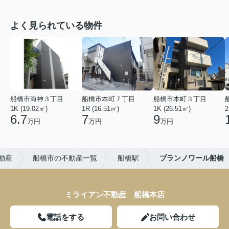
よく見られている物件
船橋市海神３丁目
船橋市本町７丁目
船橋市本町３丁目
1K (19.02㎡)
1R (16.51㎡)
1K (26.51㎡)
2
6.7
7
9
万円
万円
万円
動産
船橋市の不動産一覧
船橋駅
ブランノワール船橋
ミライアン不動産 船橋本店
電話をする
お問い合わせ