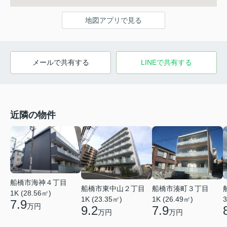
地図アプリで見る
メールで共有する
LINEで共有する
近隣の物件
船橋市海神４丁目
船橋市東中山２丁目
船橋市湊町３丁目
1K (28.56㎡)
1K (23.35㎡)
1K (26.49㎡)
3
7.9
万円
9.2
7.9
万円
万円