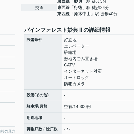
東西線
「
妙典
」駅 徒歩3分
東西線
「
行徳
」駅 徒歩24分
交通
東西線
「
原木中山
」駅 徒歩40分
パインフォレスト妙典Ⅱの詳細情報
設備条件
好立地
エレベーター
駐輪場
敷地内ごみ置き場
CATV
インターネット対応
オートロック
防犯カメラ
設備(その他)
-
駐車場/月額
空有/14,300円
用途地域
-
募集戸数 / 総戸数
- / -
情報の見方