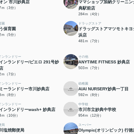
オン 市川妙典店
ママショップ加納クリーニン
07ｍ（3分）
典駅前店
284ｍ（4分）
育園
ドラッグストア
う保育園
ドラッグストアマツモトキヨ
32ｍ（5分）
浜店
481ｍ（7分）
インランドリー
その他
インランドリー/ピエロ 291号妙
ANYTIME FITNESS 妙典店
店
503ｍ（7分）
82ｍ（7分）
インランドリー
幼稚園
ミーランドリー市川妙典店
AIAI NURSERY妙典一丁目
68ｍ（8分）
592ｍ（8分）
インランドリー
中学校
インランドリーwash+ 妙典店
市川市立妙典中学校
84ｍ（10分）
954ｍ（12分）
便局
スーパー
川塩焼郵便局
Olympic(オリンピック) 行徳