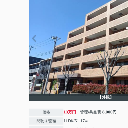
【外観】
13万円
管理/共益費
8,000円
価格
1LDK/51.17㎡
間取り/面積