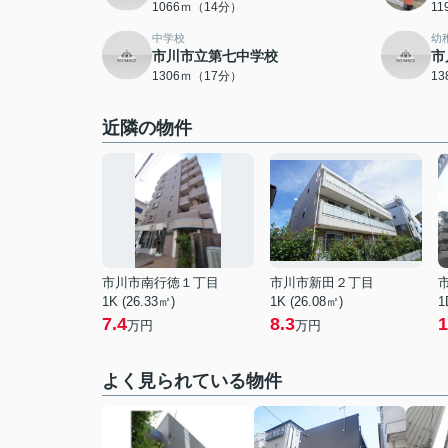
1066ｍ（14分）
1
中学校
幼
市川市立第七中学校
市
1306ｍ（17分）
1
近隣の物件
市川市南行徳１丁目
市川市新田２丁目
1K (26.33㎡)
1K (26.08㎡)
1
7.4
8.3
1
万円
万円
よく見られている物件