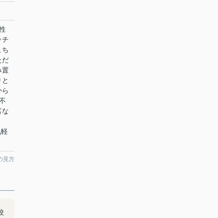
性
ッチ
こち
ただ
み置
りと
から
不
富な
気軽
の見方
校