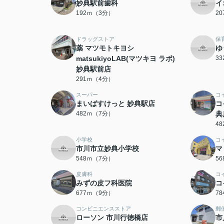
妙典駅前歯科
イ
192ｍ（3分）
2
ドラッグストア
保
薬 マツモトキヨシ
ゆ
matsukiyoLAB(マツキヨ ラボ)
3
妙典駅前店
291ｍ（4分）
スーパー
コ
まいばすけっと 妙典駅店
コ
482ｍ（7分）
典
4
小学校
コ
市川市立妙典小学校
マ
548ｍ（7分）
5
皮膚科
コ
みずの皮フ科医院
コ
677ｍ（9分）
7
コンビニエンスストア
郵
ローソン 市川行徳橋店
市