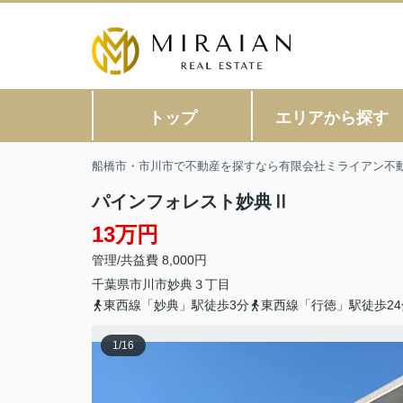
トップ
エリアから探す
船橋市・市川市で不動産を探すなら有限会社ミライアン不
パインフォレスト妙典Ⅱ
13万円
管理/共益費 8,000円
千葉県
市川市
妙典
３丁目
東西線「妙典」駅徒歩3分
東西線「行徳」駅徒歩24
1
/
16