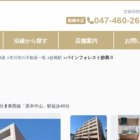
営業時間：
047-460-2
船橋本店
沿線から探す
店舗案内
お問
パインフォレスト妙典Ⅱ
動産
市川市の不動産一覧
妙典駅
分
東西線「原木中山」駅徒歩40分