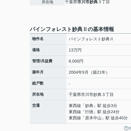
千葉県
市川市
妙典
３丁目
所在地
パインフォレスト妙典Ⅱの基本情報
物件名
パインフォレスト妙典Ⅱ
価格
13万円
管理/共益費
8,000円
築年月
2004年9月（築21年）
総戸数
-
所在地
千葉県
市川市
妙典
３丁目
交通
東西線
「
妙典
」駅 徒歩3分
東西線
「
行徳
」駅 徒歩24分
東西線
「
原木中山
」駅 徒歩40分