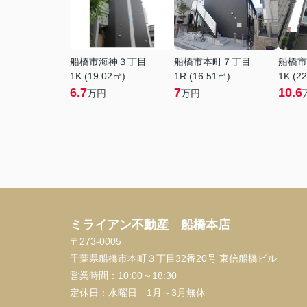
船橋市海神３丁目
船橋市本町７丁目
船橋市
1K (19.02㎡)
1R (16.51㎡)
1K (2
6.7
7
10.6
万円
万円
ミライアン不動産 船橋本店
〒273-0005
千葉県船橋市本町３丁目32番20号 東信船橋ビル
営業時間：
10:00～18:30
定休日：
水曜日 1月～3月無休