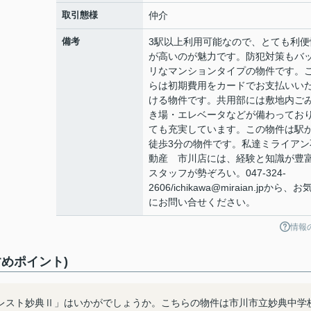
取引態様
仲介
備考
3駅以上利用可能なので、とても利便
が高いのが魅力です。防犯対策もバ
リなマンションタイプの物件です。
らは初期費用をカードでお支払いい
ける物件です。共用部には敷地内ご
き場・エレベータなどが備わってお
ても充実しています。この物件は駅
徒歩3分の物件です。私達ミライアン
動産 市川店には、経験と知識が豊
スタッフが勢ぞろい。047-324-
2606/ichikawa@miraian.jpから、お
にお問い合せください。
情報
めポイント)
レスト妙典Ⅱ」はいかがでしょうか。こちらの物件は市川市立妙典中学