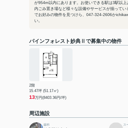
が954m以内にあります。お使いできる駅は3駅以
内ごみ置き場など様々な設備やサービスが揃ってい
でお好みの物件を見つけら、047-324-2606かich
い。
パインフォレスト妙典Ⅱで募集中の物件
2階
15.47坪 (51.17㎡)
13
万円(8403.36円/坪)
周辺施設
歯科
ス