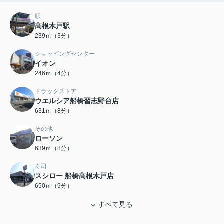
駅
高根木戸駅
239ｍ（3分）
ショッピングセンター
イオン
246ｍ（4分）
ドラッグストア
ウエルシア船橋習志野台店
631ｍ（8分）
その他
ローソン
639ｍ（8分）
寿司
スシロー 船橋高根木戸店
650ｍ（9分）
すべて見る