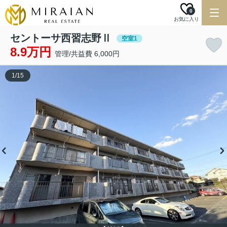
0
お気に入り
セントーサ西習志野Ⅱ
空室1
8.9万円
管理/共益費 6,000円
1
/
15