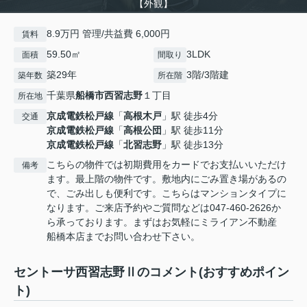
【外観】
8.9万円 管理/共益費 6,000円
賃料
59.50㎡
3LDK
面積
間取り
築29年
3階/3階建
築年数
所在階
千葉県
船橋市
西習志野
１丁目
所在地
京成電鉄松戸線
「
高根木戸
」駅 徒歩4分
交通
京成電鉄松戸線
「
高根公団
」駅 徒歩11分
京成電鉄松戸線
「
北習志野
」駅 徒歩13分
こちらの物件では初期費用をカードでお支払いいただけ
備考
ます。最上階の物件です。敷地内にごみ置き場があるの
で、ごみ出しも便利です。こちらはマンションタイプに
なります。ご来店予約やご質問などは047-460-2626か
ら承っております。まずはお気軽にミライアン不動産
船橋本店までお問い合わせ下さい。
セントーサ西習志野Ⅱのコメント(おすすめポイン
ト)