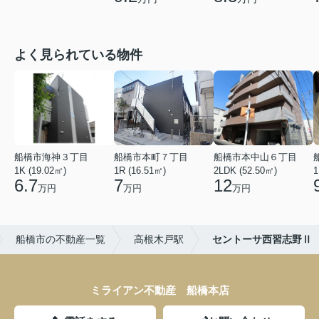
よく見られている物件
船橋市海神３丁目
船橋市本町７丁目
船橋市本中山６丁目
1K (19.02㎡)
1R (16.51㎡)
2LDK (52.50㎡)
1
6.7
7
12
万円
万円
万円
船橋市の不動産一覧
高根木戸駅
セントーサ西習志野Ⅱ
ミライアン不動産 船橋本店