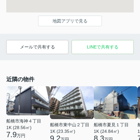
地図アプリで見る
メールで共有する
LINEで共有する
近隣の物件
船橋市海神４丁目
船橋市東中山２丁目
船橋市夏見１丁目
1K (28.56㎡)
1K (23.35㎡)
1K (24.84㎡)
1
7.9
万円
9.2
8.3
万円
万円