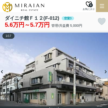
0
お気に入り
ダイニチ館Ｆ１２(F-012)
空室3
5.6万円～5.7万円
管理/共益費 5,000円
1
/
17