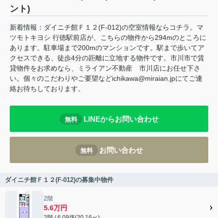
ント)
新着情報：ダイニチ館Ｆ１２(F-012)の空室情報ならコチラ。マ
ツモトキヨシ 行徳駅前店が、こちらの物件から294mのところに
あります。駐車場まで200mのマンションです。駅まで歩いてア
クセスできる、徒歩4分の距離に立地する物件です。市川市で賃
貸物件をお求めなら、ミライアン不動産 市川店にお任せ下さ
い。個々のこだわりやご要望などichikawa@miraian.jpにてご連
絡お待ちしております。
LINEからお問い合わせ
無料
お問い合わせ
無料
ダイニチ館Ｆ１２(F-012)の募集中物件
2階
5.6万円
2階 / 6.09坪(20.16㎡)