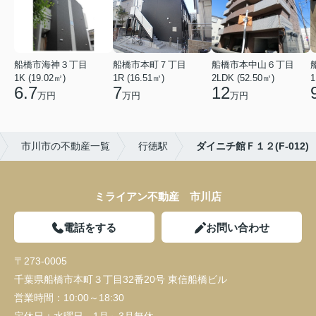
船橋市海神３丁目
船橋市本町７丁目
船橋市本中山６丁目
1K (19.02㎡)
1R (16.51㎡)
2LDK (52.50㎡)
1
6.7
7
12
万円
万円
万円
市川市の不動産一覧
行徳駅
ダイニチ館Ｆ１２(F-012)
ミライアン不動産 市川店
電話をする
お問い合わせ
〒273-0005
千葉県船橋市本町３丁目32番20号 東信船橋ビル
営業時間：
10:00～18:30