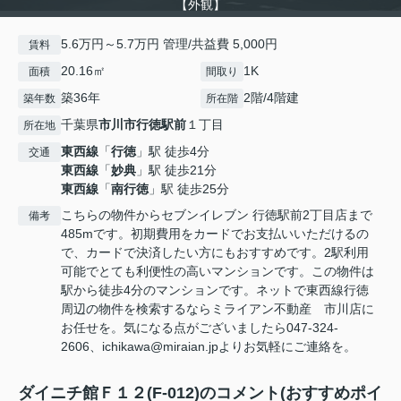
【外観】
5.6万円～5.7万円 管理/共益費 5,000円
賃料
20.16㎡
1K
面積
間取り
築36年
2階/4階建
築年数
所在階
千葉県
市川市
行徳駅前
１丁目
所在地
東西線
「
行徳
」駅 徒歩4分
交通
東西線
「
妙典
」駅 徒歩21分
東西線
「
南行徳
」駅 徒歩25分
こちらの物件からセブンイレブン 行徳駅前2丁目店まで
備考
485mです。初期費用をカードでお支払いいただけるの
で、カードで決済したい方にもおすすめです。2駅利用
可能でとても利便性の高いマンションです。この物件は
駅から徒歩4分のマンションです。ネットで東西線行徳
周辺の物件を検索するならミライアン不動産 市川店に
お任せを。気になる点がございましたら047-324-
2606、ichikawa@miraian.jpよりお気軽にご連絡を。
ダイニチ館Ｆ１２(F-012)のコメント(おすすめポイ