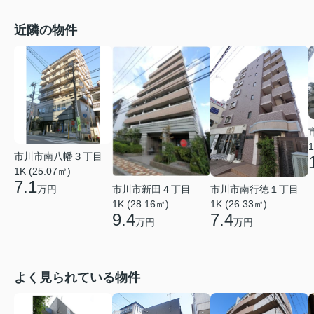
近隣の物件
1
市川市南八幡３丁目
1K (25.07㎡)
7.1
市川市南行徳１丁目
万円
市川市新田４丁目
1K (26.33㎡)
1K (28.16㎡)
7.4
9.4
万円
万円
よく見られている物件