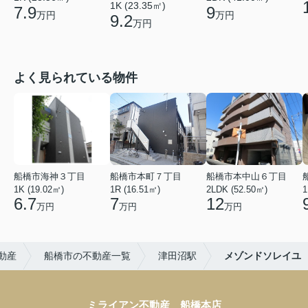
1K (23.35㎡)
7.9
9
万円
万円
9.2
万円
よく見られている物件
船橋市海神３丁目
船橋市本町７丁目
船橋市本中山６丁目
1K (19.02㎡)
1R (16.51㎡)
2LDK (52.50㎡)
1
6.7
7
12
万円
万円
万円
動産
船橋市の不動産一覧
津田沼駅
メゾンドソレイユ
ミライアン不動産 船橋本店