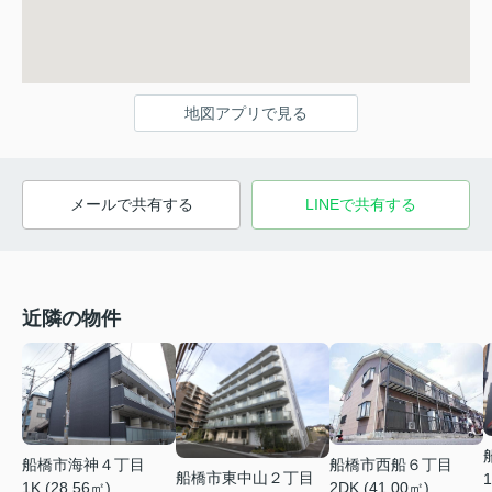
地図アプリで見る
メールで共有する
LINEで共有する
近隣の物件
船橋市海神４丁目
船橋市西船６丁目
船橋市東中山２丁目
1
1K (28.56㎡)
2DK (41.00㎡)