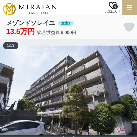
0
お気に入り
メゾンドソレイユ
空室1
13.5万円
管理/共益費 8,000円
1
/
13