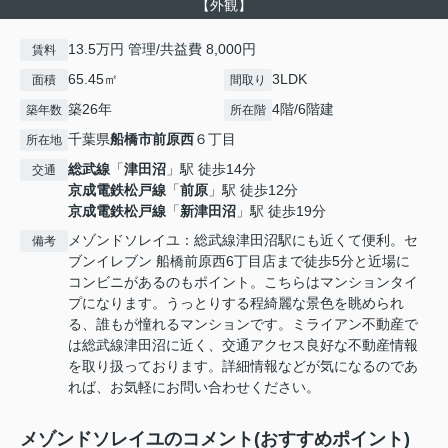
【外観】
13.5万円 管理/共益費 8,000円
賃料
65.45㎡
3LDK
面積
間取り
築26年
4階/6階建
築年数
所在階
千葉県
船橋市
前原西
６丁目
所在地
総武線
「
津田沼
」駅 徒歩14分
交通
京成電鉄松戸線
「
前原
」駅 徒歩12分
京成電鉄松戸線
「
新津田沼
」駅 徒歩19分
メゾンドソレイユ：総武線津田沼駅にも近くて便利。セ
備考
ブンイレブン 船橋前原西6丁目店まで徒歩5分と近場に
コンビニがあるのもポイント。こちらはマンションタイ
プになります。うっとりする程綺麗な景色を眺められ
る、誰もが憧れるマンションです。ミライアン不動産で
は総武線津田沼に近く、交通アクセス良好な不動産情報
を取り扱っております。詳細情報などが気になるのであ
れば、お気軽にお問い合わせください。
メゾンドソレイユのコメント(おすすめポイント)