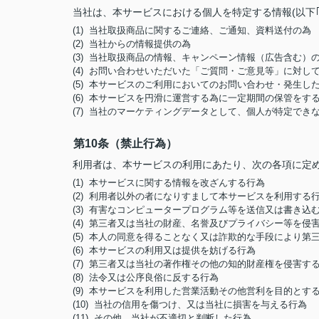
当社は、本サービスにおける個人を特定する情報(以下
(1) 当社取扱商品に関するご連絡、ご通知、資料送付の為
(2) 当社からの情報提供の為
(3) 当社取扱商品の情報、キャンペーン情報（広告含む）
(4) お問い合わせいただいた「ご質問・ご意見等」に対
(5) 本サービスのご利用においてのお問い合わせ・発生
(6) 本サービスを円滑に運営する為に一定期間の保管をす
(7) 当社のマーケティングデータとして、個人が特定でき
第10条（禁止行為）
利用者は、本サービスの利用にあたり、次の各項に定
(1) 本サービスに関する情報を改ざんする行為
(2) 利用者以外の者になりすまして本サービスを利用する
(3) 有害なコンピュータープログラム等を送信又は書き込
(4) 第三者又は当社の財産、名誉及びプライバシー等を侵
(5) 本人の同意を得ることなく又は詐欺的な手段により
(6) 本サービスの利用又は提供を妨げる行為
(7) 第三者又は当社の著作権その他の知的財産権を侵害す
(8) 法令又は公序良俗に反する行為
(9) 本サービスを利用した営業活動その他営利を目的とす
(10) 当社の信用を傷つけ、又は当社に損害を与える行為
(11) その他、当社が不適切と判断した行為