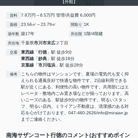
【外観】
7.8万円～8.5万円 管理/共益費 6,000円
賃料
23.56㎡～23.79㎡
1K
面積
間取り
築17年
1階/4階建
築年数
所在階
千葉県
市川市
末広
２丁目
所在地
東西線
「
行徳
」駅 徒歩9分
交通
東西線
「
妙典
」駅 徒歩18分
京葉線
「
市川塩浜
」駅 徒歩28分
こちらの物件はマンションです。夏場の電気代も安く抑
備考
えられる通風良好で快適な物件です。2沿線利用できる
駅が近くにある、利便性の高い物件です。共用部にはエ
レベータ・敷地内ごみ置き場などが揃っております。高
いニーズのある、駅徒歩9分の物件です。明るいスタッ
フ、明るい店内。ミライアン不動産は、清潔感のある対
応を心がけております。047-460-2626/info@miraian.jp
までご連絡ください。
南海サザンコート行徳のコメント(おすすめポイン