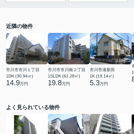
近隣の物件
市川市市川１丁目
市川市市川南２丁目
市川市湊新田
1
1DK (30.94㎡)
1SLDK (61.28㎡)
1K (19.14㎡)
14.9
19.8
5.3
万円
万円
万円
よく見られている物件