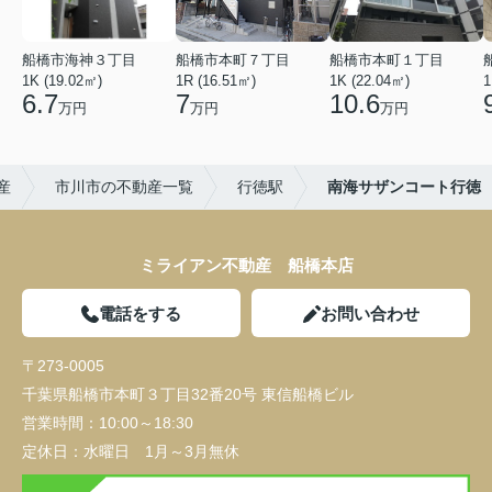
船橋市海神３丁目
船橋市本町７丁目
船橋市本町１丁目
1K (19.02㎡)
1R (16.51㎡)
1K (22.04㎡)
1
6.7
7
10.6
万円
万円
万円
産
市川市の不動産一覧
行徳駅
南海サザンコート行徳
ミライアン不動産 船橋本店
電話をする
お問い合わせ
〒273-0005
千葉県船橋市本町３丁目32番20号 東信船橋ビル
営業時間：
10:00～18:30
定休日：
水曜日 1月～3月無休