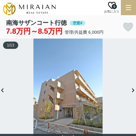
0
お気に入り
南海サザンコート行徳
空室4
7.8万円～8.5万円
管理/共益費 6,000円
1
/
13