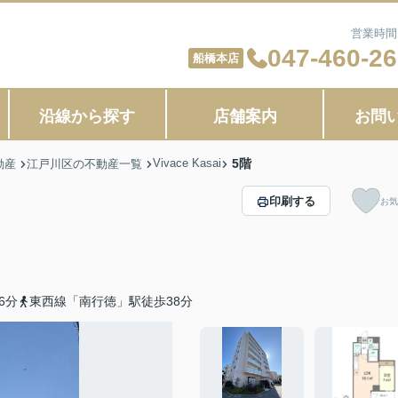
営業時間：
047-460-2
船橋本店
沿線から探す
店舗案内
お問
Vivace Kasai
5階
動産
江戸川区の不動産一覧
印刷する
お気
6分
東西線「南行徳」駅徒歩38分