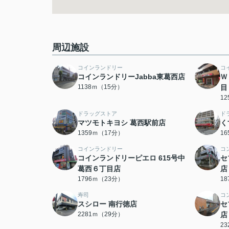
周辺施設
コインランドリー
コ
コインランドリーJabba東葛西店
Ｗ
1138ｍ（15分）
目
1
ドラッグストア
ド
マツモトキヨシ 葛西駅前店
く
1359ｍ（17分）
1
コインランドリー
コ
コインランドリーピエロ 615号中
セ
葛西６丁目店
店
1796ｍ（23分）
1
寿司
コ
スシロー 南行徳店
セ
2281ｍ（29分）
店
2