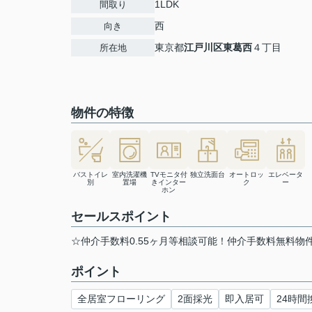
1LDK
間取り
西
向き
東京都
江戸川区
東葛西
４丁目
所在地
物件の特徴
バストイレ
室内洗濯機
TVモニタ付
独立洗面台
オートロッ
エレベータ
別
置場
きインター
ク
ー
ホン
セールスポイント
☆仲介手数料0.55ヶ月等相談可能！仲介手数料無料
ポイント
全居室フローリング
2面採光
即入居可
24時