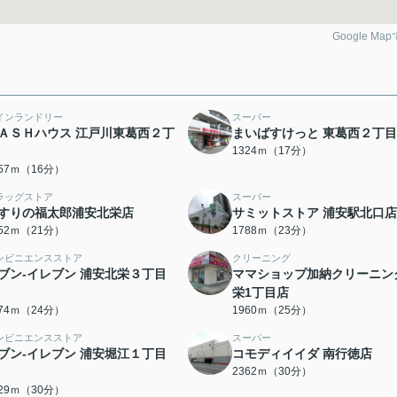
Google Ma
インランドリー
スーパー
ＡＳＨハウス 江戸川東葛西２丁
まいばすけっと 東葛西２丁
1324ｍ（17分）
257ｍ（16分）
ラッグストア
スーパー
すりの福太郎浦安北栄店
サミットストア 浦安駅北口店
652ｍ（21分）
1788ｍ（23分）
ンビニエンスストア
クリーニング
ブン-イレブン 浦安北栄３丁目
ママショップ加納クリーニン
栄1丁目店
874ｍ（24分）
1960ｍ（25分）
ンビニエンスストア
スーパー
ブン-イレブン 浦安堀江１丁目
コモディイイダ 南行徳店
2362ｍ（30分）
329ｍ（30分）