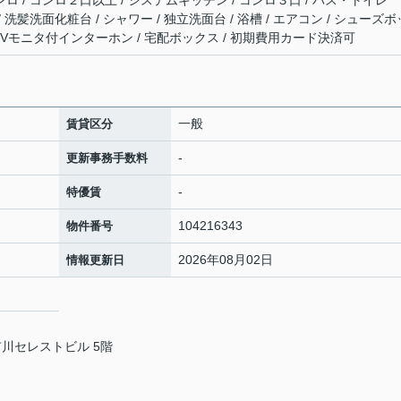
ンロ / コンロ２口以上 / システムキッチン / コンロ３口 / バス・トイレ
/ 洗髪洗面化粧台 / シャワー / 独立洗面台 / 浴槽 / エアコン / シューズボ
/ TVモニタ付インターホン / 宅配ボックス / 初期費用カード決済可
一般
賃貸区分
-
更新事務手数料
-
特優賃
104216343
物件番号
2026年08月02日
情報更新日
市川セレストビル 5階