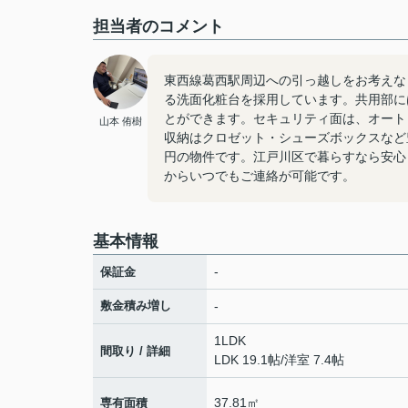
担当者のコメント
東西線葛西駅周辺への引っ越しをお考えなら「
る洗面化粧台を採用しています。共用部に
とができます。セキュリティ面は、オート
山本 侑樹
収納はクロゼット・シューズボックスなど
円の物件です。江戸川区で暮らすなら安心して
からいつでもご連絡が可能です。
基本情報
-
保証金
敷金積み増し
-
1LDK
間取り / 詳細
LDK 19.1帖
/
洋室 7.4帖
37.81㎡
専有面積