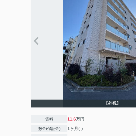
【外観】
11.6
万円
賃料
1ヶ月(-)
敷金(保証金)