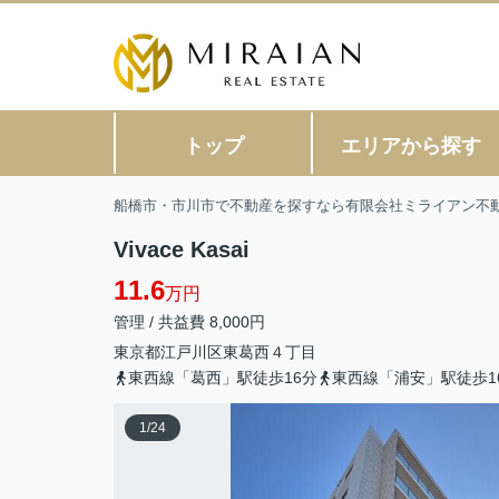
トップ
エリアから探す
船橋市・市川市で不動産を探すなら有限会社ミライアン不
Vivace Kasai
11.6
万円
管理 / 共益費 8,000円
東京都
江戸川区
東葛西
４丁目
東西線「葛西」駅徒歩16分
東西線「浦安」駅徒歩1
1
/
24