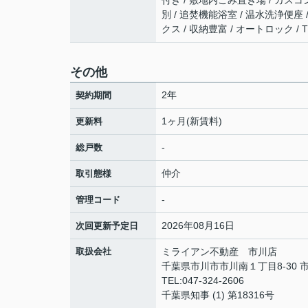
付き / 敷地内ごみ置き場 / ガスコ
別 / 追焚機能浴室 / 温水洗浄便座 
クス / 収納豊富 / オートロック 
その他
2年
契約期間
1ヶ月(新賃料)
更新料
-
総戸数
仲介
取引態様
-
管理コード
2026年08月16日
次回更新予定日
取扱会社
ミライアン不動産 市川店
千葉県市川市市川南１丁目8-30 
TEL:047-324-2606
千葉県知事 (1) 第18316号