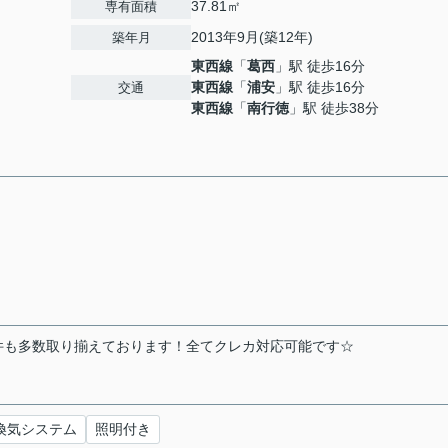
37.81㎡
専有面積
2013年9月(築12年)
築年月
東西線
「
葛西
」駅 徒歩16分
東西線
「
浦安
」駅 徒歩16分
交通
東西線
「
南行徳
」駅 徒歩38分
物件も多数取り揃えております！全てクレカ対応可能です☆
間換気システム
照明付き