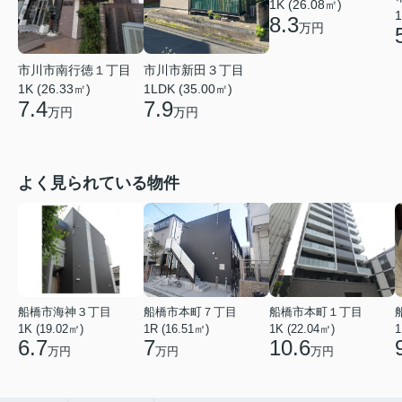
1K (26.08㎡)
1
8.3
万円
市川市南行徳１丁目
市川市新田３丁目
1K (26.33㎡)
1LDK (35.00㎡)
7.4
7.9
万円
万円
よく見られている物件
船橋市海神３丁目
船橋市本町７丁目
船橋市本町１丁目
1K (19.02㎡)
1R (16.51㎡)
1K (22.04㎡)
1
6.7
7
10.6
万円
万円
万円