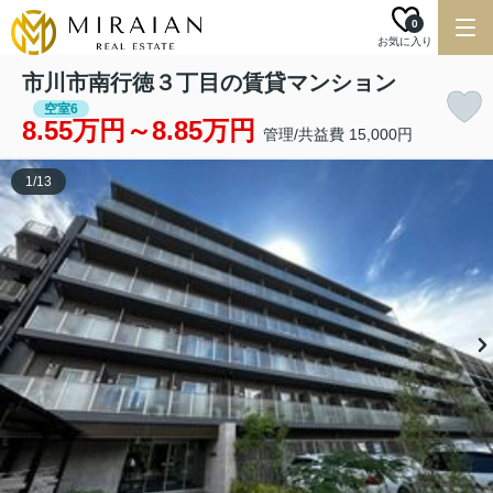
0
お気に入り
市川市南行徳３丁目の賃貸マンション
空室6
8.55万円～8.85万円
管理/共益費 15,000円
1
/
13