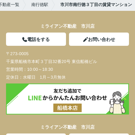
不動産一覧
南行徳駅
市川市南行徳３丁目の賃貸マンション
ミライアン不動産 市川店
電話をする
お問い合わせ
〒273-0005
千葉県船橋市本町３丁目32番20号 東信船橋ビル
営業時間：
10:00～18:30
定休日：
水曜日 1月～3月無休
ミライアン不動産 市川店