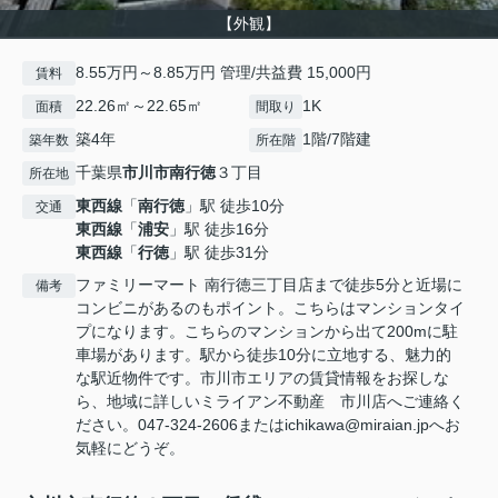
【外観】
8.55万円～8.85万円 管理/共益費 15,000円
賃料
22.26㎡～22.65㎡
1K
面積
間取り
築4年
1階/7階建
築年数
所在階
千葉県
市川市
南行徳
３丁目
所在地
東西線
「
南行徳
」駅 徒歩10分
交通
東西線
「
浦安
」駅 徒歩16分
東西線
「
行徳
」駅 徒歩31分
ファミリーマート 南行徳三丁目店まで徒歩5分と近場に
備考
コンビニがあるのもポイント。こちらはマンションタイ
プになります。こちらのマンションから出て200mに駐
車場があります。駅から徒歩10分に立地する、魅力的
な駅近物件です。市川市エリアの賃貸情報をお探しな
ら、地域に詳しいミライアン不動産 市川店へご連絡く
ださい。047-324-2606またはichikawa@miraian.jpへお
気軽にどうぞ。