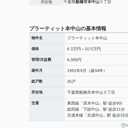
千葉県
船橋市
本中山
５丁目
所在地
プラーティット本中山の基本情報
物件名
プラーティット本中山
価格
6.3万円～10.5万円
管理/共益費
6,000円
築年月
1991年9月（築34年）
総戸数
25戸
所在地
千葉県
船橋市
本中山
５丁目
交通
東西線
「
原木中山
」駅 徒歩9分
総武線
「
下総中山
」駅 徒歩11分
京成本線
「
京成中山
」駅 徒歩15