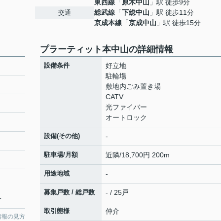
東西線
「
原木中山
」駅 徒歩9分
総武線
「
下総中山
」駅 徒歩11分
交通
京成本線
「
京成中山
」駅 徒歩15分
プラーティット本中山の詳細情報
設備条件
好立地
駐輪場
敷地内ごみ置き場
CATV
光ファイバー
オートロック
設備(その他)
-
駐車場/月額
近隣/18,700円 200m
用途地域
-
募集戸数 / 総戸数
- / 25戸
分
取引態様
仲介
情報の見方