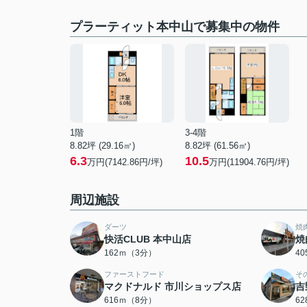
プラーティット本中山で募集中の物件
1階
3-4階
8.82坪 (29.16㎡)
8.82坪 (61.56㎡)
6.3
10.5
万円(7142.86円/坪)
万円(11904.76円/坪)
周辺施設
ダーツ
焼
快活CLUB 本中山店
焼
162ｍ（3分）
4
ファーストフード
そ
マクドナルド 市川ショップス店
吉
616ｍ（8分）
6