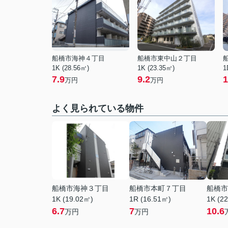
船橋市海神４丁目
船橋市東中山２丁目
1K (28.56㎡)
1K (23.35㎡)
1
7.9
9.2
1
万円
万円
よく見られている物件
船橋市海神３丁目
船橋市本町７丁目
船橋市
1K (19.02㎡)
1R (16.51㎡)
1K (2
6.7
7
10.6
万円
万円