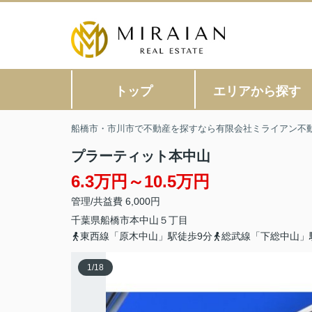
トップ
エリアから探す
船橋市・市川市で不動産を探すなら有限会社ミライアン不
プラーティット本中山
6.3万円～10.5万円
管理/共益費 6,000円
千葉県
船橋市
本中山
５丁目
東西線「原木中山」駅徒歩9分
総武線「下総中山」
1
/
18