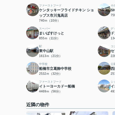
ファーストフード
そ
ケンタッキーフライドチキン ショ
S
ップス市川鬼高店
7
740ｍ（10分）
スーパー
デ
まいばすけっと
ド
855ｍ（11分）
1
駅
コ
東中山駅
セ
1613ｍ（21分）
2
中学校
公
船橋市立葛飾中学校
西
2532ｍ（32分）
2
ファーストフード
シ
イトーヨーカドー船橋
イ
4469ｍ（56分）
4
近隣の物件