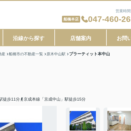
営業時間：
047-460-2
船橋本店
沿線から探す
店舗案内
お問
プラーティット本中山
動産
船橋市の不動産一覧
原木中山駅
駅徒歩11分
京成本線「京成中山」駅徒歩15分