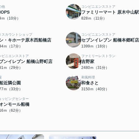
の他
コンビニエンスストア
HOPS
ファミリーマート 原木中山
59ｍ（10分）
828ｍ（11分）
ィスカウントショップ
コンビニエンスストア
ン・キホーテ原木西船橋店
セブンイレブン 船橋本郷町店
344ｍ（17分）
1399ｍ（18分）
ンビニエンスストア
ファミリーレストラン
ブンイレブン 船橋山野町店
吉野家
281ｍ（29分）
2480ｍ（31分）
園
和風料理
船近隣公園
和食さと
577ｍ（33分）
3150ｍ（40分）
ョッピングセンター
オンモール船橋
916ｍ（62分）