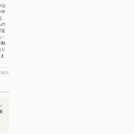
中山
本中
利。
るの
駅近
い
不動
おり
pま
の見方
ン
東