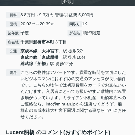
【外観】
8.8万円～9.3万円 管理/共益費 5,000円
賃料
20.02㎡～20.39㎡
1K
面積
間取り
予定
1階/3階建
築年数
所在階
千葉県
船橋市
本町
３丁目
所在地
京成本線
「
大神宮下
」駅 徒歩5分
交通
京成本線
「
京成船橋
」駅 徒歩10分
総武線
「
船橋
」駅 徒歩12分
こちらの物件はアパートです。貴重な時間を大切にした
備考
いビジネスマンにおすすめの交通のアクセスが良い物件
です。こちらの物件では初期費用をカードでお支払いい
ただけます。入居者にとっても扱いやすい敷地内ごみ置
き場がついています。ミライアン不動産 船橋本店への
ご連絡なら、info@miraian.jpから遠慮なくどうぞ。船
橋市の京成本線大神宮下周辺に関する事なら当社にお任
せください。
Lucent船橋 のコメント(おすすめポイント)