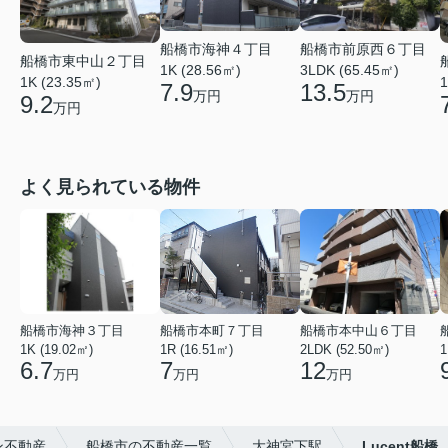
船橋市前原西６丁目
船橋市海神４丁目
船橋市東中山２丁目
3LDK (65.45㎡)
1K (28.56㎡)
1K (23.35㎡)
1
13.5
7.9
万円
万円
9.2
万円
よく見られている物件
船橋市海神３丁目
船橋市本町７丁目
船橋市本中山６丁目
1K (19.02㎡)
1R (16.51㎡)
2LDK (52.50㎡)
1
6.7
7
12
万円
万円
万円
ン不動産
船橋市の不動産一覧
大神宮下駅
Lucent船橋