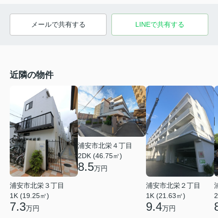
メールで共有する
LINEで共有する
近隣の物件
浦安市北栄４丁目
2DK (46.75㎡)
8.5
万円
浦安市北栄３丁目
浦安市北栄２丁目
1K (19.25㎡)
1K (21.63㎡)
2
7.3
9.4
万円
万円