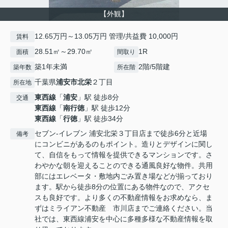
【外観】
12.65万円～13.05万円 管理/共益費 10,000円
賃料
28.51㎡～29.70㎡
1R
面積
間取り
築1年未満
2階/5階建
築年数
所在階
千葉県
浦安市
北栄
２丁目
所在地
東西線
「
浦安
」駅 徒歩8分
交通
東西線
「
南行徳
」駅 徒歩12分
東西線
「
行徳
」駅 徒歩34分
セブン-イレブン 浦安北栄３丁目店まで徒歩6分と近場
備考
にコンビニがあるのもポイント。造りとデザインに関し
て、自信をもって情報を提供できるマンションです。さ
わやかな朝を迎えることのできる通風良好な物件。共用
部にはエレベータ・敷地内ごみ置き場などが揃っており
ます。駅から徒歩8分の位置にある物件なので、アクセ
スも良好です。より多くの不動産情報をお求めなら、ま
ずはミライアン不動産 市川店までご連絡ください。当
社では、東西線浦安を中心に多種多様な不動産情報を取