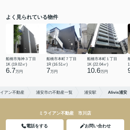
よく見られている物件
船橋市海神３丁目
船橋市本町７丁目
船橋市本町１丁目
1K (19.02㎡)
1R (16.51㎡)
1K (22.04㎡)
1
6.7
7
10.6
万円
万円
万円
イアン不動産
浦安市の不動産一覧
浦安駅
Alivis浦安
ミライアン不動産 市川店
電話をする
お問い合わせ