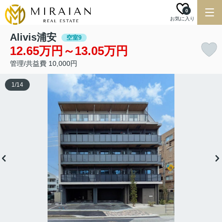
0
お気に入り
Alivis浦安
空室9
12.65万円～13.05万円
管理/共益費 10,000円
1
/
14