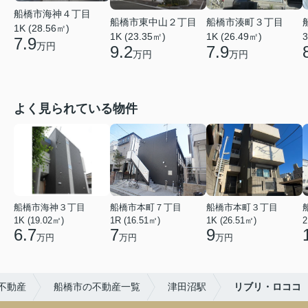
船橋市海神４丁目
船橋市東中山２丁目
船橋市湊町３丁目
1K (28.56㎡)
1K (23.35㎡)
1K (26.49㎡)
3
7.9
万円
9.2
7.9
万円
万円
よく見られている物件
船橋市海神３丁目
船橋市本町７丁目
船橋市本町３丁目
1K (19.02㎡)
1R (16.51㎡)
1K (26.51㎡)
2
6.7
7
9
万円
万円
万円
不動産
船橋市の不動産一覧
津田沼駅
リブリ・ロココ