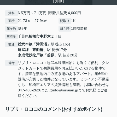
【外観】
6.5万円～7.1万円 管理/共益費 4,000円
賃料
21.73㎡～27.94㎡
1K
面積
間取り
築8年
1階/3階建
築年数
所在階
千葉県
船橋市
中野木
２丁目
所在地
総武本線
「
津田沼
」駅 徒歩16分
交通
総武線
「
東船橋
」駅 徒歩17分
京成電鉄松戸線
「
前原
」駅 徒歩20分
リブリ・ロココ：総武本線津田沼にも近くて便利。クレ
備考
ジットカードで初期費用をお支払いいただける物件で
す。清潔な敷地内ごみ置き場のあるアパート。築6年の
設備が充実した物件となっています。ミライアン不動産
なら、船橋市エリアの賃貸情報も満載。お問い合わせは
047-460-2626またはinfo@miraian.jpまでお気軽にご連
絡ください。
リブリ・ロココのコメント(おすすめポイント)