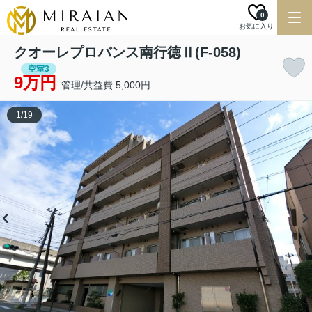
0
お気に入り
クオーレプロバンス南行徳Ⅱ(F-058)
空室3
9万円
管理/共益費 5,000円
1
/
19