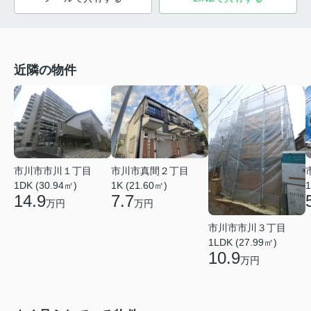
近隣の物件
市川市市川１丁目
市川市真間２丁目
1DK (30.94㎡)
1K (21.60㎡)
1
14.9
7.7
万円
万円
市川市市川３丁目
1LDK (27.99㎡)
10.9
万円