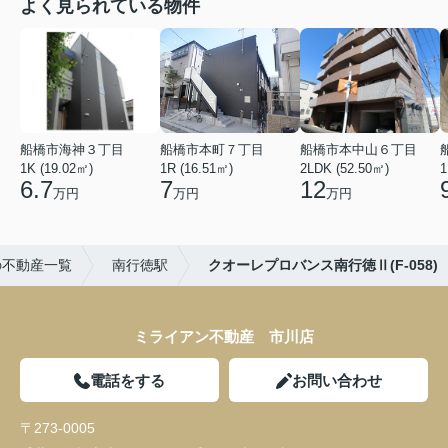
よく見られている物件
船橋市海神３丁目
船橋市本町７丁目
船橋市本中山６丁目
1K (19.02㎡)
1R (16.51㎡)
2LDK (52.50㎡)
1
6.7
7
12
万円
万円
万円
の不動産一覧
南行徳駅
クオーレプロバンス南行徳Ⅱ(F-058)
ミライアン不動産 市川店
電話をする
お問い合わせ
〒273-0005