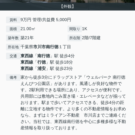
【外観】
9万円 管理/共益費 5,000円
賃料
21.00㎡
1K
面積
間取り
築21年
2階/7階建
築年数
所在階
千葉県
市川市
南行徳
１丁目
所在地
東西線
「
南行徳
」駅 徒歩4分
交通
東西線
「
行徳
」駅 徒歩18分
東西線
「
浦安
」駅 徒歩23分
家から徒歩3分にドラッグストア「ウェルパーク 南行徳
備考
えんぴつ公園店」があります。風通しが良好な物件で
す。2駅利用できる場所にあり、アクセスが便利です。
共用部には敷地内ごみ置き場・エレベータなどが揃って
おります。駅まで歩いてアクセスできる、徒歩4分の距
離に立地する物件です。より多くの不動産情報をお求め
なら、まずはミライアン不動産 市川店までご連絡くだ
さい。当社では、東西線南行徳を中心に多種多様な不動
産情報を取り扱っております。