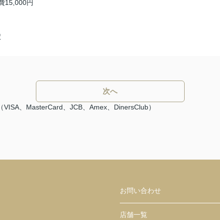
費
15,000円
駅
次へ
asterCard、JCB、Amex、DinersClub）
お問い合わせ
店舗一覧