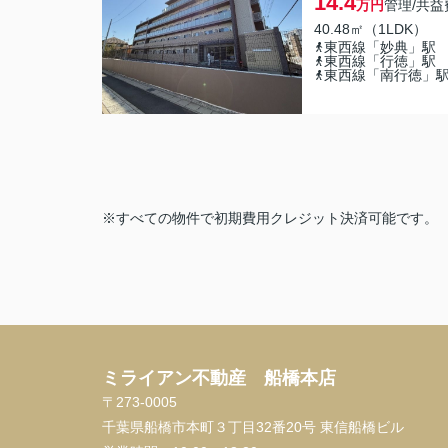
14.4
万円
管理/共益
40.48㎡（1LDK）
東西線「妙典」駅
東西線「行徳」駅
東西線「南行徳」
※すべての物件で初期費用クレジット決済可能です。 （VISA、M
ミライアン不動産 船橋本店
〒273-0005
千葉県船橋市本町３丁目32番20号 東信船橋ビル