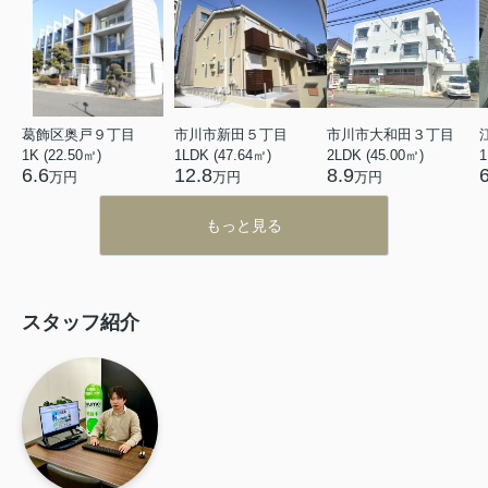
葛飾区奥戸９丁目
市川市新田５丁目
市川市大和田３丁目
1K (22.50㎡)
1LDK (47.64㎡)
2LDK (45.00㎡)
1
6.6
12.8
8.9
万円
万円
万円
もっと見る
スタッフ紹介