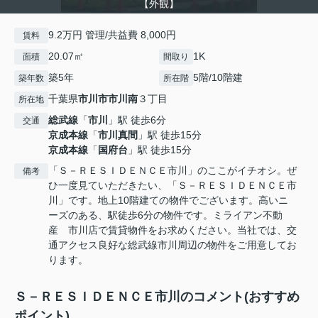
【外観】
9.2万円 管理/共益費 8,000円
賃料
20.07㎡
1K
面積
間取り
築5年
5階/10階建
築年数
所在階
千葉県
市川市
市川南
３丁目
所在地
総武線
「
市川
」駅 徒歩6分
交通
京成本線
「
市川真間
」駅 徒歩15分
京成本線
「
国府台
」駅 徒歩15分
「Ｓ－ＲＥＳＩＤＥＮＣＥ市川」のここがイチオシ。ぜ
備考
ひ一度見ていただきたい、「Ｓ－ＲＥＳＩＤＥＮＣＥ市
川」です。地上10階建ての物件でございます。高いニ
ーズのある、駅徒歩6分の物件です。ミライアン不動
産 市川店で賃貸物件をお求めください。当社では、交
通アクセス良好な総武線市川周辺の物件をご用意してお
ります。
Ｓ－ＲＥＳＩＤＥＮＣＥ市川のコメント(おすすめ
ポイント)