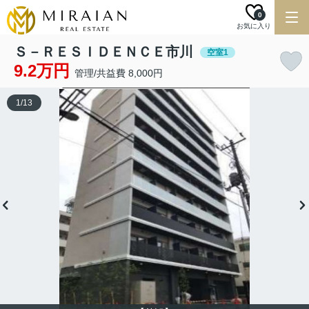
0
お気に入り
Ｓ－ＲＥＳＩＤＥＮＣＥ市川
空室1
9.2万円
管理/共益費 8,000円
1
/
13