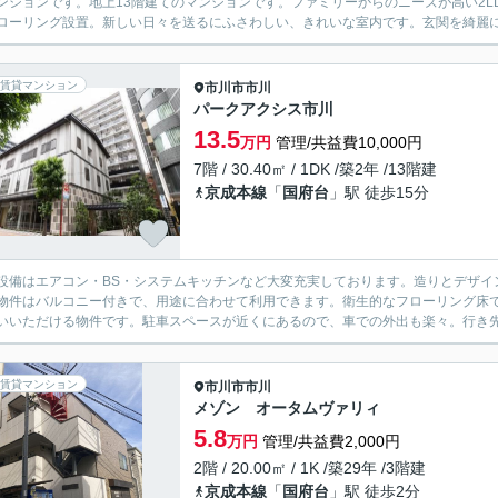
ンションです。地上13階建てのマンションです。ファミリーからのニーズが高い2L
ローリング設置。新しい日々を送るにふさわしい、きれいな室内です。玄関を綺麗に保
賃貸マンション
市川市
市川
パークアクシス市川
13.5
万円
管理/共益費10,000円
7階 / 30.40㎡ / 1DK /築2年 /13階建
京成本線
「
国府台
」駅 徒歩15分
設備はエアコン・BS・システムキッチンなど大変充実しております。造りとデザイ
物件はバルコニー付きで、用途に合わせて利用できます。衛生的なフローリング床
いいただける物件です。駐車スペースが近くにあるので、車での外出も楽々。行き先に
賃貸マンション
市川市
市川
メゾン オータムヴァリィ
5.8
万円
管理/共益費2,000円
2階 / 20.00㎡ / 1K /築29年 /3階建
京成本線
「
国府台
」駅 徒歩2分