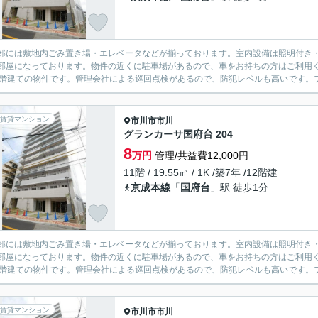
部には敷地内ごみ置き場・エレベータなどが揃っております。室内設備は照明付き・
部屋になっております。物件の近くに駐車場があるので、車をお持ちの方はご利用
2階建ての物件です。管理会社による巡回点検があるので、防犯レベルも高いです。フ
賃貸マンション
市川市
市川
グランカーサ国府台 204
8
万円
管理/共益費12,000円
11階 / 19.55㎡ / 1K /築7年 /12階建
京成本線
「
国府台
」駅 徒歩1分
部には敷地内ごみ置き場・エレベータなどが揃っております。室内設備は照明付き・
部屋になっております。物件の近くに駐車場があるので、車をお持ちの方はご利用
2階建ての物件です。管理会社による巡回点検があるので、防犯レベルも高いです。フ
賃貸マンション
市川市
市川