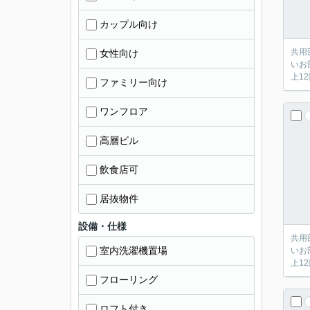
カップル向け
共用
女性向け
いお
上1
ファミリー向け
ワンフロア
高層ビル
飲食店可
居抜物件
設備・仕様
共用
室内洗濯機置場
いお
上1
フローリング
ロフト付き