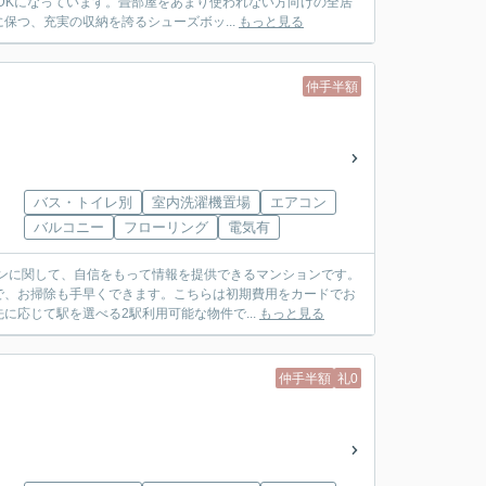
DKになっています。畳部屋をあまり使われない方向けの全居
つ、充実の収納を誇るシューズボッ...
もっと見る
仲手半額
バス・トイレ別
室内洗濯機置場
エアコン
バルコニー
フローリング
電気有
ンに関して、自信をもって情報を提供できるマンションです。
で、お掃除も手早くできます。こちらは初期費用をカードでお
応じて駅を選べる2駅利用可能な物件で...
もっと見る
仲手半額
礼0