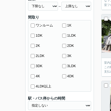
なマ
室フ
～
間取り
ワンルーム
1K
1DK
1LDK
2K
2DK
2LDK
3K
室内
3DK
3LDK
この
支払
4K
4DK
4LDK以上
駅・バス停からの時間