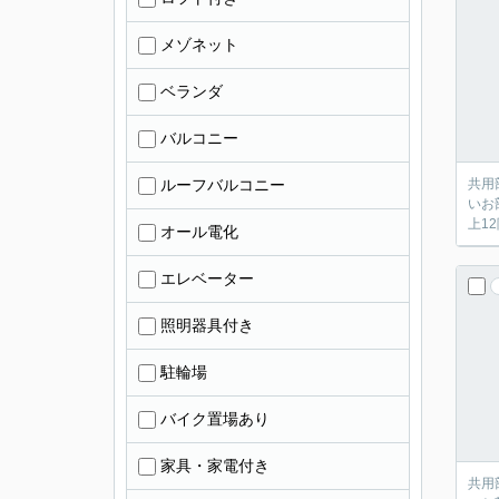
メゾネット
ベランダ
バルコニー
ルーフバルコニー
共用
いお
上1
オール電化
エレベーター
照明器具付き
駐輪場
バイク置場あり
家具・家電付き
共用