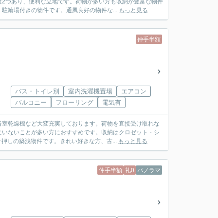
は2つあり、便利な立地です。荷物が多い方も収納が豊富な物件
駐輪場付きの物件です。通風良好の物件な...
もっと見る
仲手半額
バス・トイレ別
室内洗濯機置場
エアコン
バルコニー
フローリング
電気有
浴室乾燥機など大変充実しております。荷物を直接受け取れな
にいないことが多い方におすすめです。収納はクロゼット・シ
押しの築浅物件です。きれい好きな方、古...
もっと見る
仲手半額
礼0
パノラマ