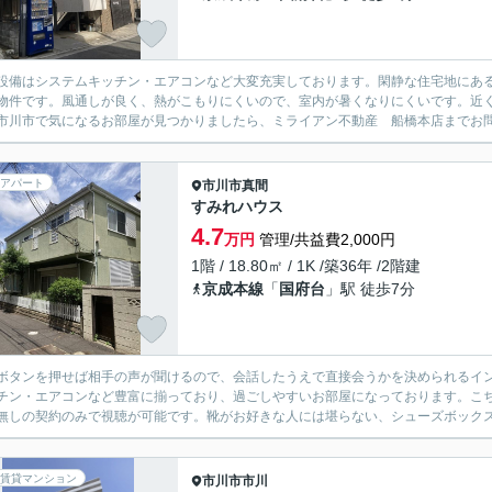
設備はシステムキッチン・エアコンなど大変充実しております。閑静な住宅地にあ
物件です。風通しが良く、熱がこもりにくいので、室内が暑くなりにくいです。近
市川市で気になるお部屋が見つかりましたら、ミライアン不動産 船橋本店までお問
アパート
市川市
真間
すみれハウス
4.7
万円
管理/共益費2,000円
1階 / 18.80㎡ / 1K /築36年 /2階建
京成本線
「
国府台
」駅 徒歩7分
ボタンを押せば相手の声が聞けるので、会話したうえで直接会うかを決められるイ
チン・エアコンなど豊富に揃っており、過ごしやすいお部屋になっております。こち
無しの契約のみで視聴が可能です。靴がお好きな人には堪らない、シューズボックス付
賃貸マンション
市川市
市川