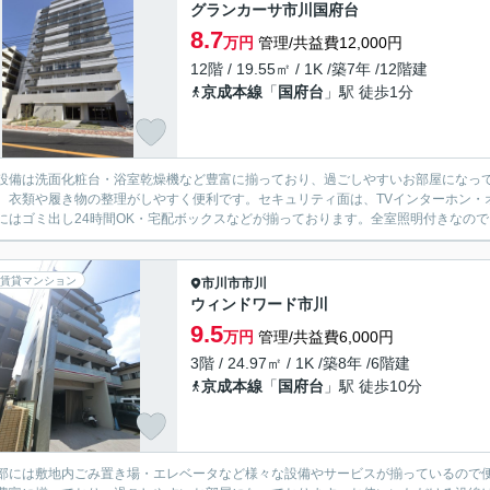
グランカーサ市川国府台
8.7
万円
管理/共益費12,000円
12階 / 19.55㎡ / 1K /築7年 /12階建
京成本線
「
国府台
」駅 徒歩1分
設備は洗面化粧台・浴室乾燥機など豊富に揃っており、過ごしやすいお部屋になっ
、衣類や履き物の整理がしやすく便利です。セキュリティ面は、TVインターホン・
にはゴミ出し24時間OK・宅配ボックスなどが揃っております。全室照明付きなので
賃貸マンション
市川市
市川
ウィンドワード市川
9.5
万円
管理/共益費6,000円
3階 / 24.97㎡ / 1K /築8年 /6階建
京成本線
「
国府台
」駅 徒歩10分
部には敷地内ごみ置き場・エレベータなど様々な設備やサービスが揃っているので