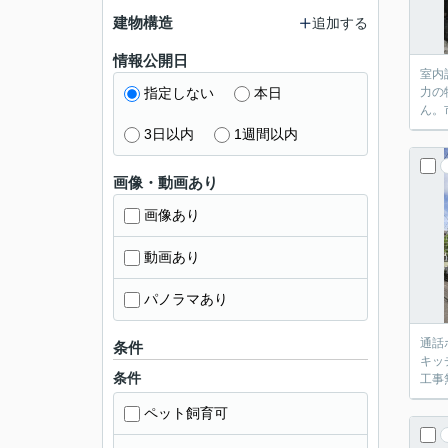
建物構造
追加する
情報公開日
室内
指定しない
本日
力の
ん。
3日以内
1週間以内
画像・動画あり
画像あり
動画あり
パノラマあり
通話
条件
キッ
条件
工事
ペット飼育可