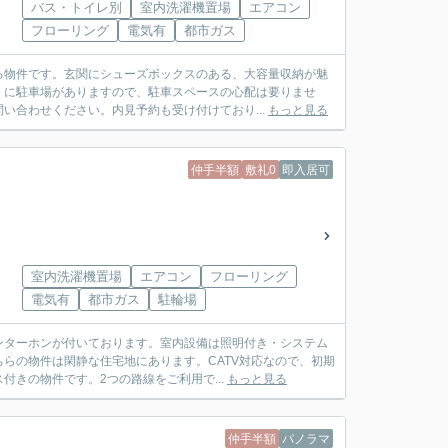
バス・トイレ別
室内洗濯機置場
エアコン
フローリング
電気有
都市ガス
る物件です。玄関にシューズボックスのある、大容量収納が魅
くに駐車場がありますので、駐車スペースの心配は要りませ
い合わせください。内見予約も受け付けており...
もっと見る
仲手半額
敷礼0
即入居可
室内洗濯機置場
エアコン
フローリング
電気有
都市ガス
駐輪場
ンターホンが付いております。室内設備は照明付き・システム
らの物件は閑静な住宅地にあります。CATV対応なので、初期
きの物件です。2つの路線をご利用で...
もっと見る
仲手半額
パノラマ