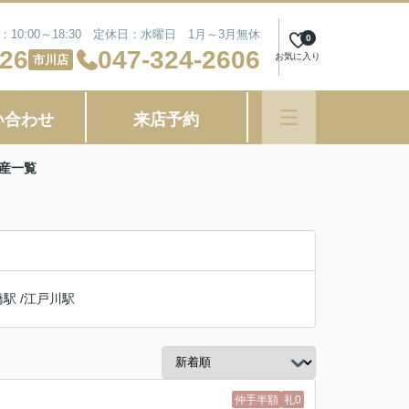
10:00～18:30 定休日：水曜日 1月～3月無休
0
626
047-324-2606
お気に入り
市川店
い合わせ
来店予約
産一覧
橋駅
/
江戸川駅
仲手半額
礼0