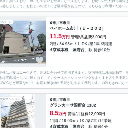
豊富に揃っており、過ごしやすいお部屋になっております。お使いいただける沿線
っ越しましょう。お住まいの近くには駐車場があるので、そちらをご利用ください。
アパート
市川市
市川
ベイホーム市川（Ｅ－２０２）
11.5
万円
管理/共益費3,000円
2階 / 34.93㎡ / 1LDK /築2年 /3階建
京成本線
「
国府台
」駅 徒歩10分
物件はバルコニー付きで、用途に合わせて使用できます。室内設備は洗面所独立・
きは宅配ボックスに届くので、インターネットショッピングをよくする方や日中家
ズWICなど豊富なので、衣類や履き物の整理がしやすく便利です。内装もきれいな一
賃貸マンション
市川市
市川
グランカーサ国府台 1102
8.5
万円
管理/共益費12,000円
11階 / 19.03㎡ / 1K /築7年 /12階建
京成本線
「
国府台
」駅 徒歩1分