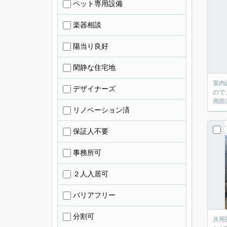
ペット専用設備
楽器相談
陽当り良好
閑静な住宅地
室内
デザイナーズ
ので
用部
リノベーション済
保証人不要
事務所可
２人入居可
バリアフリー
分割可
共用