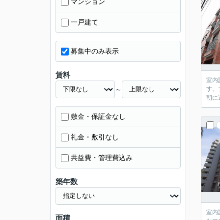
マンション
一戸建て
募集中のみ表示
賃料
室内
～
す。
朝に
敷金・保証金なし
礼金・敷引なし
共益費・管理費込み
築年数
室内
面積