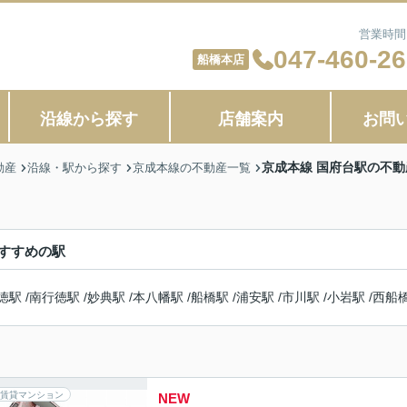
営業時間：
047-460-2
船橋本店
沿線から探す
店舗案内
お問
京成本線 国府台駅の不動
動産
沿線・駅から探す
京成本線の不動産一覧
すすめの駅
徳駅
/
南行徳駅
/
妙典駅
/
本八幡駅
/
船橋駅
/
浦安駅
/
市川駅
/
小岩駅
/
西船
賃貸マンション
NEW