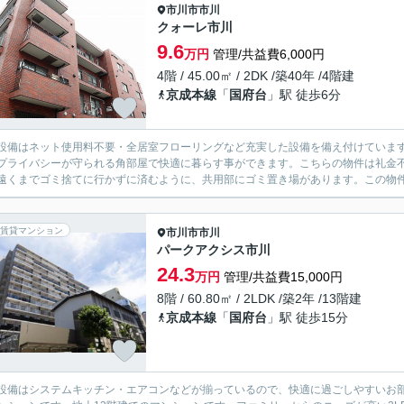
市川市
市川
クォーレ市川
9.6
万円
管理/共益費6,000円
4階 / 45.00㎡ / 2DK /築40年 /4階建
京成本線
「
国府台
」駅 徒歩6分
設備はネット使用料不要・全居室フローリングなど充実した設備を備え付けていま
プライバシーが守られる角部屋で快適に暮らす事ができます。こちらの物件は礼金
遠くまでゴミ捨てに行かずに済むように、共用部にゴミ置き場があります。この物件
賃貸マンション
市川市
市川
パークアクシス市川
24.3
万円
管理/共益費15,000円
8階 / 60.80㎡ / 2LDK /築2年 /13階建
京成本線
「
国府台
」駅 徒歩15分
設備はシステムキッチン・エアコンなどが揃っているので、快適に過ごしやすいお