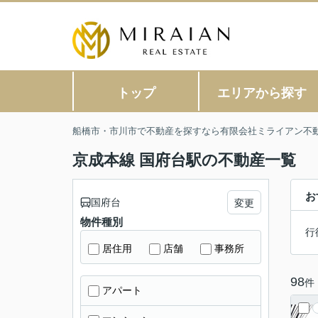
トップ
エリアから探す
船橋市・市川市で不動産を探すなら有限会社ミライアン不
京成本線 国府台駅の不動産一覧
お
国府台
変更
物件種別
行
居住用
店舗
事務所
98
件
アパート