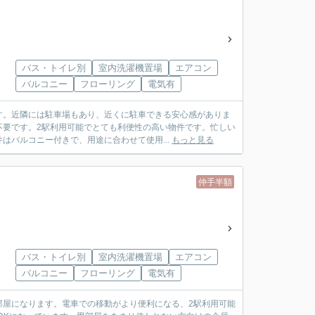
バス・トイレ別
室内洗濯機置場
エアコン
バルコニー
フローリング
電気有
す。近隣には駐車場もあり、近くに駐車できる安心感がありま
不要です。2駅利用可能でとても利便性の高い物件です。忙しい
はバルコニー付きで、用途に合わせて使用...
もっと見る
仲手半額
バス・トイレ別
室内洗濯機置場
エアコン
バルコニー
フローリング
電気有
部屋になります。電車での移動がより便利になる、2駅利用可能