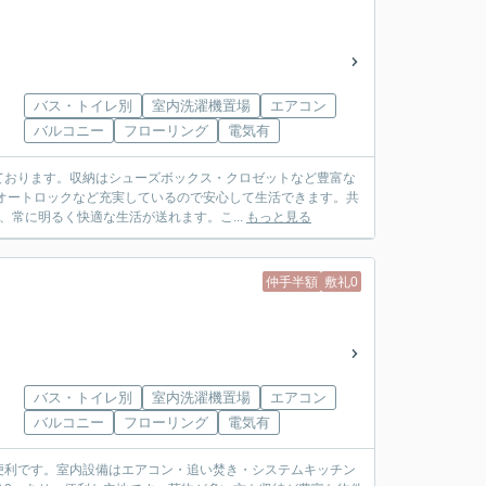
バス・トイレ別
室内洗濯機置場
エアコン
バルコニー
フローリング
電気有
ております。収納はシューズボックス・クロゼットなど豊富な
オートロックなど充実しているので安心して生活できます。共
、常に明るく快適な生活が送れます。こ...
もっと見る
仲手半額
敷礼0
バス・トイレ別
室内洗濯機置場
エアコン
バルコニー
フローリング
電気有
便利です。室内設備はエアコン・追い焚き・システムキッチン