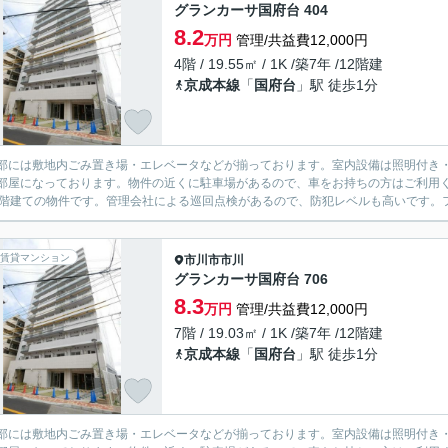
グランカーサ国府台 404
8.2
万円
管理/共益費12,000円
4階 / 19.55㎡ / 1K /築7年 /12階建
京成本線
「
国府台
」駅 徒歩1分
部には敷地内ごみ置き場・エレベータなどが揃っております。室内設備は照明付き・
部屋になっております。物件の近くに駐車場があるので、車をお持ちの方はご利用
2階建ての物件です。管理会社による巡回点検があるので、防犯レベルも高いです。フ
賃貸マンション
市川市
市川
グランカーサ国府台 706
8.3
万円
管理/共益費12,000円
7階 / 19.03㎡ / 1K /築7年 /12階建
京成本線
「
国府台
」駅 徒歩1分
部には敷地内ごみ置き場・エレベータなどが揃っております。室内設備は照明付き・