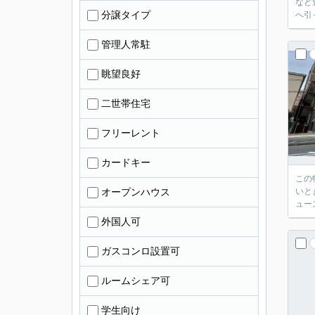
など
分譲タイプ
へ引
管理人常駐
眺望良好
二世帯住宅
フリーレント
カードキー
この
オープンハウス
いと
ュー
外国人可
ガスコンロ設置可
ルームシェア可
学生向け