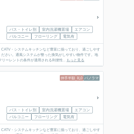
バス・トイレ別
室内洗濯機置場
エアコン
バルコニー
フローリング
電気有
CATV・システムキッチンなど豊富に揃っており、過ごしやす
ください。通風システムが整った換気がしやすい物件です。地
リーレントの条件が適用される利便性...
もっと見る
仲手半額
礼0
パノラマ
バス・トイレ別
室内洗濯機置場
エアコン
バルコニー
フローリング
電気有
CATV・システムキッチンなど豊富に揃っており、過ごしやす