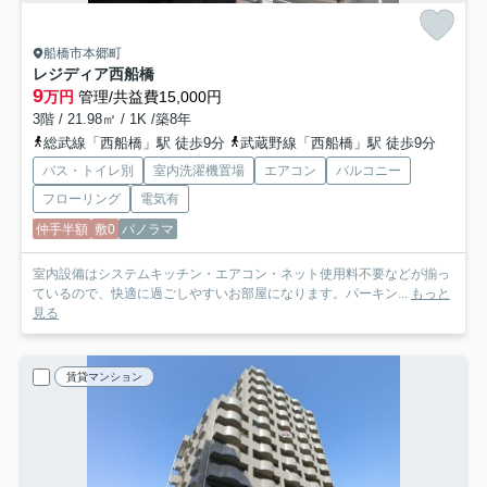
船橋市本郷町
レジディア西船橋
9
万円
管理/共益費15,000円
3階 / 21.98㎡ / 1K /築8年
総武線「西船橋」駅 徒歩9分
武蔵野線「西船橋」駅 徒歩9分
バス・トイレ別
室内洗濯機置場
エアコン
バルコニー
フローリング
電気有
仲手半額
敷0
パノラマ
室内設備はシステムキッチン・エアコン・ネット使用料不要などが揃っ
ているので、快適に過ごしやすいお部屋になります。パーキン...
もっと
見る
賃貸マンション