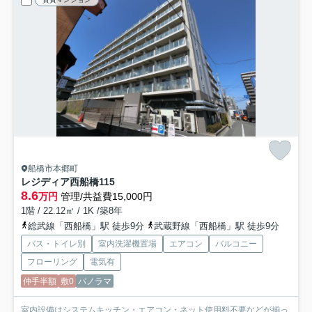
船橋市本郷町
レジディア西船橋
115
8.6
万円
管理/共益費15,000円
1階 / 22.12㎡ / 1K /築8年
総武線「西船橋」駅 徒歩9分
武蔵野線「西船橋」駅 徒歩9分
バス・トイレ別
室内洗濯機置場
エアコン
バルコニー
フローリング
電気有
仲手半額
敷0
パノラマ
室内設備はシステムキッチン・エアコン・ネット使用料不要などが揃っ