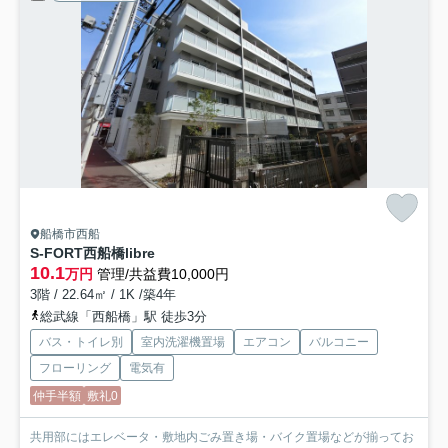
船橋市西船
S-FORT西船橋libre
10.1
万円
管理/共益費10,000円
3階 / 22.64㎡ / 1K /築4年
総武線「西船橋」駅 徒歩3分
バス・トイレ別
室内洗濯機置場
エアコン
バルコニー
フローリング
電気有
仲手半額
敷礼0
共用部にはエレベータ・敷地内ごみ置き場・バイク置場などが揃ってお