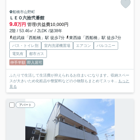
船橋市山野町
ＬＥＯ六拾弐番館
9.8
万円
管理/共益費10,000円
2階 / 53.46㎡ / 2LDK /築38年
総武線「西船橋」駅 徒歩7分
東西線「西船橋」駅 徒歩7分
バス・トイレ別
室内洗濯機置場
エアコン
バルコニー
電気有
都市ガス
仲手半額
即入居可
ふたりで生活して生活費が抑えられるお住まいになります。収納スペー
スが大きいため化粧品や整髪料などの小物類もまとめてスッキ...
もっと
見る
アパート