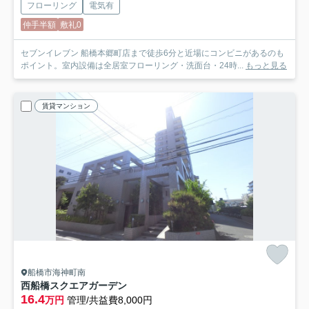
フローリング
電気有
仲手半額
敷礼0
セブンイレブン 船橋本郷町店まで徒歩6分と近場にコンビニがあるのも
ポイント。室内設備は全居室フローリング・洗面台・24時...
もっと見る
賃貸マンション
船橋市海神町南
西船橋スクエアガーデン
16.4
万円
管理/共益費8,000円