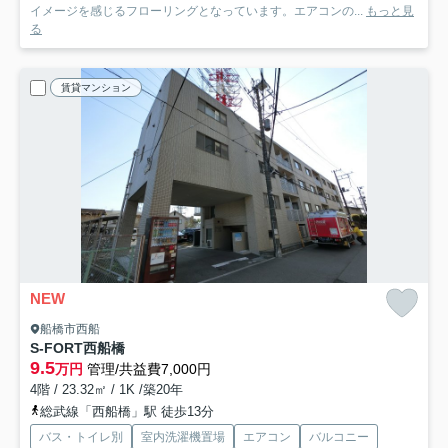
イメージを感じるフローリングとなっています。エアコンの...
もっと見
る
賃貸マンション
NEW
船橋市西船
S-FORT西船橋
9.5
万円
管理/共益費7,000円
4階 / 23.32㎡ / 1K /築20年
総武線「西船橋」駅 徒歩13分
バス・トイレ別
室内洗濯機置場
エアコン
バルコニー