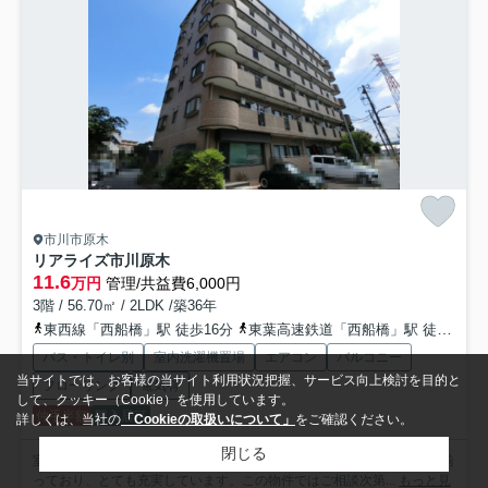
市川市原木
リアライズ市川原木
11.6
万円
管理/共益費6,000円
3階 / 56.70㎡ / 2LDK /築36年
東西線「西船橋」駅 徒歩16分
東葉高速鉄道「西船橋」駅 徒歩14分
バス・トイレ別
室内洗濯機置場
エアコン
バルコニー
当サイトでは、お客様の当サイト利用状況把握、サービス向上検討を目的と
フローリング
電気有
して、クッキー（Cookie）を使用しています。
仲手半額
即入居可
詳しくは、当社の
「Cookieの取扱いについて」
をご確認ください。
閉じる
室内設備は全居室フローリング・洗面台・24時間換気システムなどが揃
っており、とても充実しています。この物件ではご相談次第...
もっと見