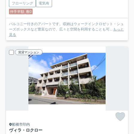
フローリング
電気有
仲手半額
敷0
バルコニー付きのアパートです。収納はウォークインクロゼット・シュ
ーズボックスなど豊富なので、広々と空間を利用することも可...
もっと
見る
賃貸マンション
船橋市印内
ヴィラ・ロクロー