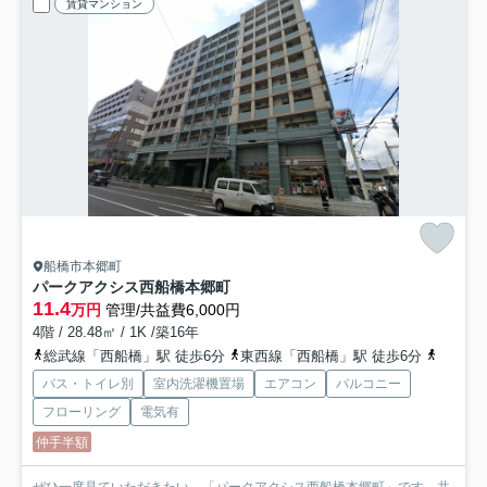
賃貸マンション
船橋市本郷町
パークアクシス西船橋本郷町
11.4
万円
管理/共益費6,000円
4階 / 28.48㎡ / 1K /築16年
総武線「西船橋」駅 徒歩6分
東西線「西船橋」駅 徒歩6分
武蔵野
バス・トイレ別
室内洗濯機置場
エアコン
バルコニー
フローリング
電気有
仲手半額