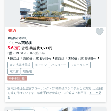
NEW
船橋市本郷町
ドミール西船橋
5.6
万円
管理/共益費8,500円
3階 / 19.84㎡ / 1R /築32年
総武線「西船橋」駅 徒歩8分
東西線「西船橋」駅 徒歩8分
武蔵野
室内洗濯機置場
エアコン
バルコニー
フローリング
電気有
駐輪場
仲手半額
礼0
室内設備は全居室フローリング・24時間換気システムなど充実した設備
を備え付けています。移動手段が豊富な、3沿線以上利用可...
もっと見
る