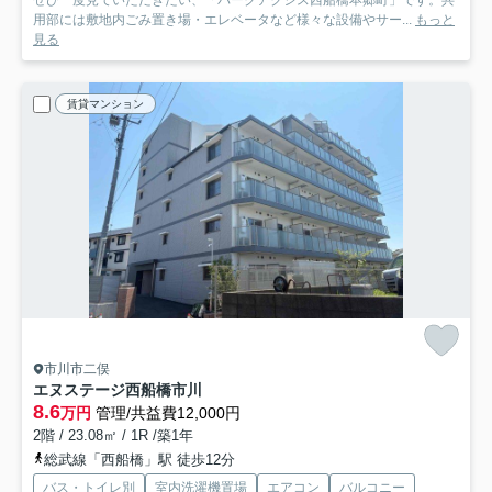
ぜひ一度見ていただきたい、「パークアクシス西船橋本郷町」です。共
用部には敷地内ごみ置き場・エレベータなど様々な設備やサー...
もっと
見る
賃貸マンション
市川市二俣
エヌステージ西船橋市川
8.6
万円
管理/共益費12,000円
2階 / 23.08㎡ / 1R /築1年
総武線「西船橋」駅 徒歩12分
バス・トイレ別
室内洗濯機置場
エアコン
バルコニー