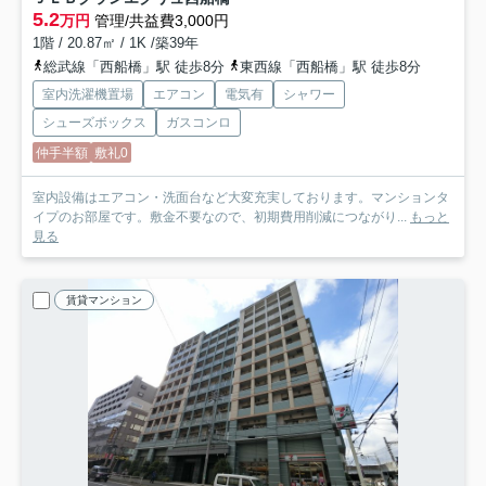
5.2
万円
管理/共益費3,000円
1階 / 20.87㎡ / 1K /築39年
総武線「西船橋」駅 徒歩8分
東西線「西船橋」駅 徒歩8分
室内洗濯機置場
エアコン
電気有
シャワー
シューズボックス
ガスコンロ
仲手半額
敷礼0
室内設備はエアコン・洗面台など大変充実しております。マンションタ
イプのお部屋です。敷金不要なので、初期費用削減につながり...
もっと
見る
賃貸マンション