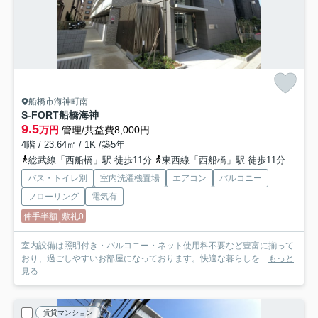
船橋市海神町南
S-FORT船橋海神
9.5
万円
管理/共益費8,000円
4階 / 23.64㎡ / 1K /築5年
総武線「西船橋」駅 徒歩11分
東西線「西船橋」駅 徒歩11分
京葉
バス・トイレ別
室内洗濯機置場
エアコン
バルコニー
フローリング
電気有
仲手半額
敷礼0
室内設備は照明付き・バルコニー・ネット使用料不要など豊富に揃って
おり、過ごしやすいお部屋になっております。快適な暮らしを...
もっと
見る
賃貸マンション