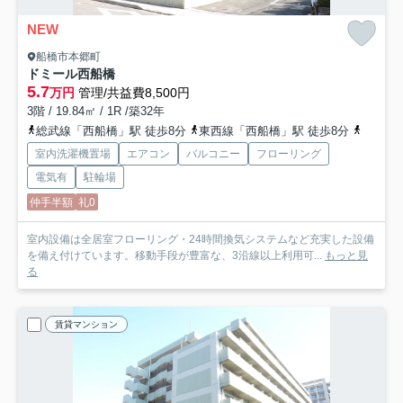
NEW
船橋市本郷町
ドミール西船橋
5.7
万円
管理/共益費8,500円
3階 / 19.84㎡ / 1R /築32年
総武線「西船橋」駅 徒歩8分
東西線「西船橋」駅 徒歩8分
武蔵野
室内洗濯機置場
エアコン
バルコニー
フローリング
電気有
駐輪場
仲手半額
礼0
室内設備は全居室フローリング・24時間換気システムなど充実した設備
を備え付けています。移動手段が豊富な、3沿線以上利用可...
もっと見
る
賃貸マンション