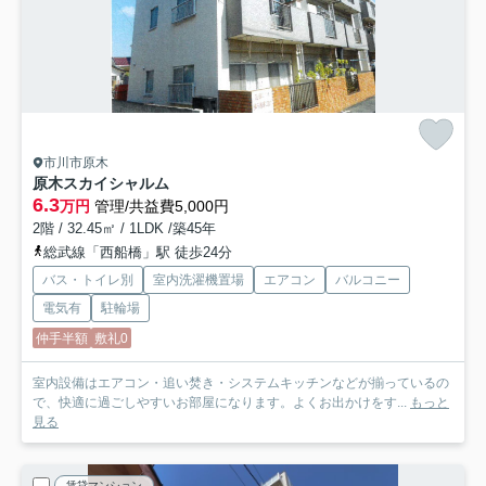
市川市原木
原木スカイシャルム
6.3
万円
管理/共益費5,000円
2階 / 32.45㎡ / 1LDK /築45年
総武線「西船橋」駅 徒歩24分
バス・トイレ別
室内洗濯機置場
エアコン
バルコニー
電気有
駐輪場
仲手半額
敷礼0
室内設備はエアコン・追い焚き・システムキッチンなどが揃っているの
で、快適に過ごしやすいお部屋になります。よくお出かけをす...
もっと
見る
賃貸マンション