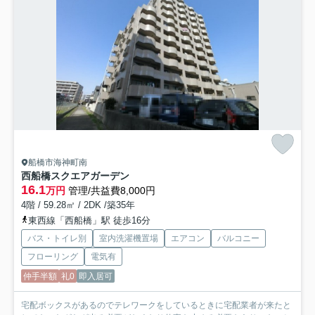
船橋市海神町南
西船橋スクエアガーデン
16.1
万円
管理/共益費8,000円
4階 / 59.28㎡ / 2DK /築35年
東西線「西船橋」駅 徒歩16分
バス・トイレ別
室内洗濯機置場
エアコン
バルコニー
フローリング
電気有
仲手半額
礼0
即入居可
宅配ボックスがあるのでテレワークをしているときに宅配業者が来たと