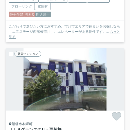
フローリング
電気有
仲手半額
敷礼0
即入居可
こだわりで選びたい方におすすめ。市川市エリアで住まいをお探しなら
「エヌステージ西船橋市川」。エレベーターがある物件です。...
もっと
見る
賃貸マンション
船橋市本郷町
ＪＬＢグランエクリュ西船橋