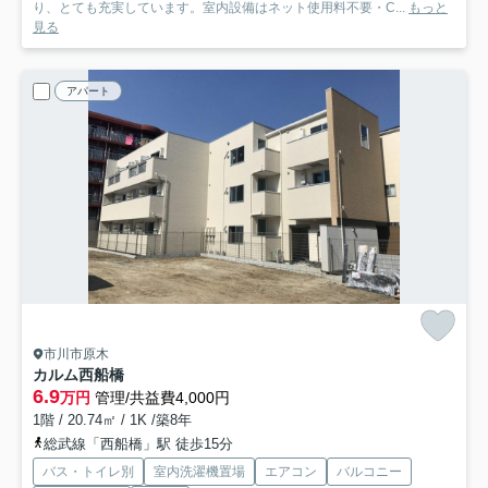
り、とても充実しています。室内設備はネット使用料不要・C...
もっと
見る
アパート
市川市原木
カルム西船橋
6.9
万円
管理/共益費4,000円
1階 / 20.74㎡ / 1K /築8年
総武線「西船橋」駅 徒歩15分
バス・トイレ別
室内洗濯機置場
エアコン
バルコニー