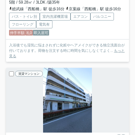
5階 / 59.28㎡ / 3LDK /築35年
総武線「西船橋」駅 徒歩16分
京葉線「西船橋」駅 徒歩16分
バス・トイレ別
室内洗濯機置場
エアコン
バルコニー
フローリング
電気有
仲手半額
礼0
即入居可
入浴後でも湿気に悩まされずに化粧やヘアメイクができる独立洗面台が
付いております。荷物を注文する時に時間を気にしなくてよく...
もっと
見る
賃貸マンション