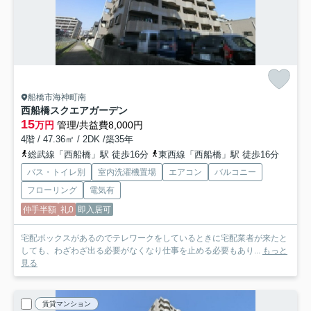
船橋市海神町南
西船橋スクエアガーデン
15
万円
管理/共益費8,000円
4階 / 47.36㎡ / 2DK /築35年
総武線「西船橋」駅 徒歩16分
東西線「西船橋」駅 徒歩16分
バス・トイレ別
室内洗濯機置場
エアコン
バルコニー
フローリング
電気有
仲手半額
礼0
即入居可
宅配ボックスがあるのでテレワークをしているときに宅配業者が来たと
しても、わざわざ出る必要がなくなり仕事を止める必要もあり...
もっと
見る
賃貸マンション