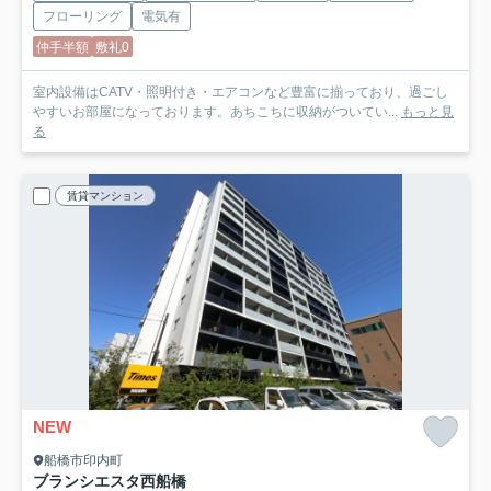
フローリング
電気有
仲手半額
敷礼0
室内設備はCATV・照明付き・エアコンなど豊富に揃っており、過ごし
やすいお部屋になっております。あちこちに収納がついてい...
もっと見
る
賃貸マンション
NEW
船橋市印内町
ブランシエスタ西船橋