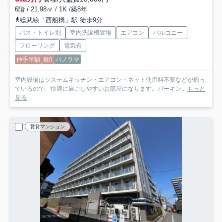
6階 / 21.98㎡ / 1K /築8年
総武線「西船橋」駅 徒歩9分
バス・トイレ別
室内洗濯機置場
エアコン
バルコニー
フローリング
電気有
仲手半額
敷0
パノラマ
室内設備はシステムキッチン・エアコン・ネット使用料不要などが揃っ
ているので、快適に過ごしやすいお部屋になります。パーキン...
もっと
見る
賃貸マンション