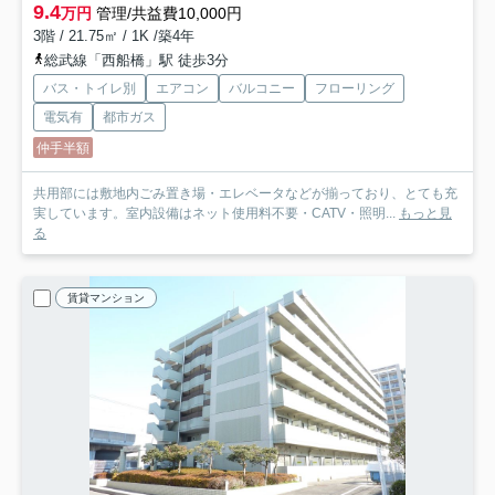
9.4
万円
管理/共益費10,000円
3階 / 21.75㎡ / 1K /築4年
総武線「西船橋」駅 徒歩3分
バス・トイレ別
エアコン
バルコニー
フローリング
電気有
都市ガス
仲手半額
共用部には敷地内ごみ置き場・エレベータなどが揃っており、とても充
実しています。室内設備はネット使用料不要・CATV・照明...
もっと見
る
賃貸マンション