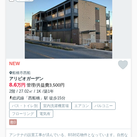
NEW
船橋市西船
アリビオガーデン
8.6
万円
管理/共益費3,500円
2階 / 27.02㎡ / 1K /築1年
総武線「西船橋」駅 徒歩15分
バス・トイレ別
室内洗濯機置場
エアコン
バルコニー
フローリング
電気有
敷0
アンテナの設置工事が済んでいる、BS対応物件となっています。自然な