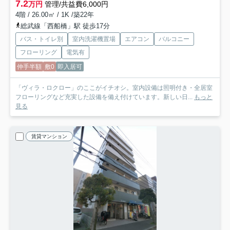
7.2
万円
管理/共益費6,000円
4階 / 26.00㎡ / 1K /築22年
総武線「西船橋」駅 徒歩17分
バス・トイレ別
室内洗濯機置場
エアコン
バルコニー
フローリング
電気有
仲手半額
敷0
即入居可
「ヴィラ・ロクロー」のここがイチオシ。室内設備は照明付き・全居室
フローリングなど充実した設備を備え付けています。新しい日...
もっと
見る
賃貸マンション