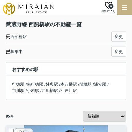
0
お気に入り
武蔵野線 西船橋駅の不動産一覧
西船橋駅
変更
募集中
変更
おすすめの駅
行徳駅
/
南行徳駅
/
妙典駅
/
本八幡駅
/
船橋駅
/
浦安駅
/
市川駅
/
小岩駅
/
西船橋駅
/
江戸川駅
85
件
アパート