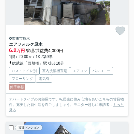
市川市原木
エアフォルク原木
6.2
万円
管理/共益費4,000円
1階 / 20.00㎡ / 1K /築9年
総武線「西船橋」駅 徒歩18分
バス・トイレ別
室内洗濯機置場
エアコン
バルコニー
フローリング
電気有
仲手半額
アパートタイプのお部屋です。転居先に住み心地も良いこちらの賃貸物
件。充実した新生活を過ごしましょう。モニター越しに来訪者...
もっと
見る
賃貸マンション