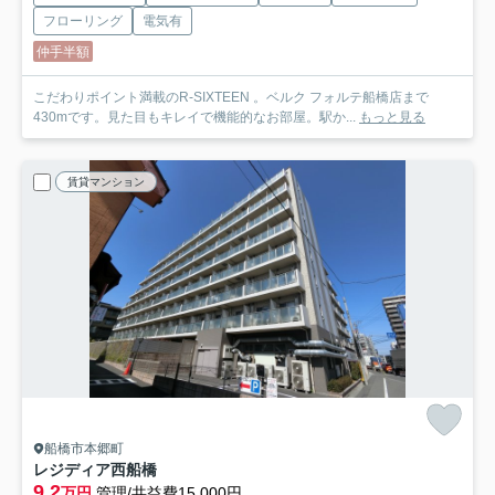
フローリング
電気有
仲手半額
こだわりポイント満載のR-SIXTEEN 。ベルク フォルテ船橋店まで
430mです。見た目もキレイで機能的なお部屋。駅か...
もっと見る
賃貸マンション
船橋市本郷町
レジディア西船橋
9.2
万円
管理/共益費15,000円