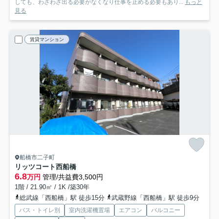
しても、わざわざ出る必要がなくなり仕事を止める必要もあり...
もっと
見る
賃貸マンション
船橋市二子町
リッツコート西船橋
6.8
万円
管理/共益費3,500円
1階 / 21.90㎡ / 1K /築30年
総武線「西船橋」駅 徒歩15分
武蔵野線「西船橋」駅 徒歩9分
バス・トイレ別
室内洗濯機置場
エアコン
バルコニー