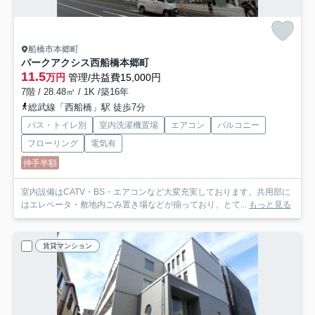
船橋市本郷町
パークアクシス西船橋本郷町
11.5
万円
管理/共益費15,000円
7階 / 28.48㎡ / 1K /築16年
総武線「西船橋」駅 徒歩7分
バス・トイレ別
室内洗濯機置場
エアコン
バルコニー
フローリング
電気有
仲手半額
室内設備はCATV・BS・エアコンなど大変充実しております。共用部に
はエレベータ・敷地内ごみ置き場などが揃っており、とて...
もっと見る
賃貸マンション