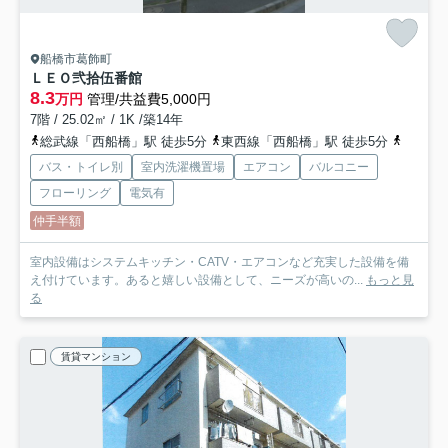
船橋市葛飾町
ＬＥＯ弐拾伍番館
8.3
万円
管理/共益費5,000円
7階 / 25.02㎡ / 1K /築14年
総武線「西船橋」駅 徒歩5分
東西線「西船橋」駅 徒歩5分
武蔵野
バス・トイレ別
室内洗濯機置場
エアコン
バルコニー
フローリング
電気有
仲手半額
室内設備はシステムキッチン・CATV・エアコンなど充実した設備を備
え付けています。あると嬉しい設備として、ニーズが高いの...
もっと見
る
賃貸マンション