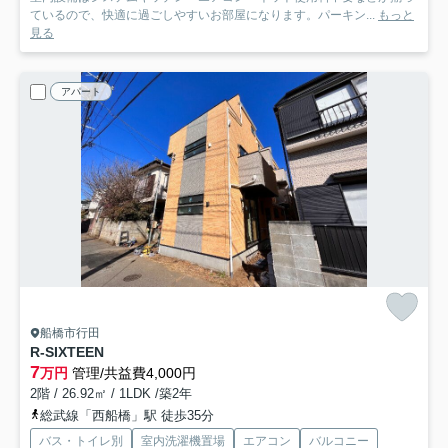
ているので、快適に過ごしやすいお部屋になります。パーキン...
もっと
見る
アパート
船橋市行田
R-SIXTEEN
7
万円
管理/共益費4,000円
2階 / 26.92㎡ / 1LDK /築2年
総武線「西船橋」駅 徒歩35分
バス・トイレ別
室内洗濯機置場
エアコン
バルコニー