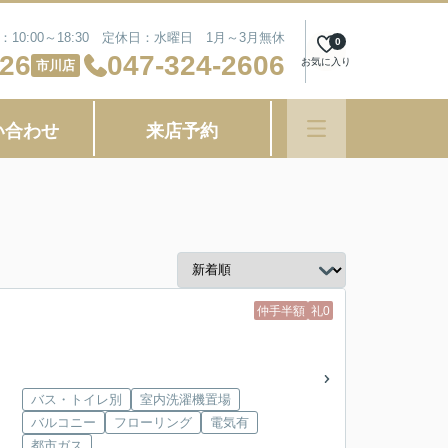
10:00～18:30 定休日：水曜日 1月～3月無休
0
626
047-324-2606
お気に入り
市川店
い合わせ
来店予約
仲手半額
礼0
バス・トイレ別
室内洗濯機置場
バルコニー
フローリング
電気有
都市ガス