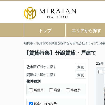
トップ
エリアから探す
船橋市・市川市で不動産を探すなら有限会社ミライアン不
【賃貸特集】分譲賃貸・戸建て
22
件
市区町村から探す
変更
沿線・駅から探す
変更
物件種別
居住用
店舗
事務所
募集中のみ表示