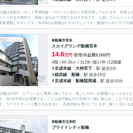
設備は洗面台・ネット専用回線・バストイレ別など大変充実しております。外装も
コニー付きの物件で、用途に合わせて活用できおすすめです。入居してからペット
電車通勤しやすいです。3LDKのお部屋はいかがでしょうか。敷地から出てすぐの場
賃貸マンション
船橋市
宮本
スカイグランデ船橋宮本
14.6
万円
管理/共益費8,000円
4階 / 60.26㎡ / 3LDK /築17年 /12階建
京成本線
「
大神宮下
」駅 徒歩2分
総武線
「
船橋
」駅 徒歩15分
京成本線
「
船橋競馬場
」駅 徒歩10分
設備はCATV・エアコンなど豊富に揃っており、過ごしやすいお部屋になっており
す。60.26平米のお部屋です。二人入居可能なので兄弟で一緒に暮らすこともでき
す。ラクラクネットが繋がるお住まい、高速回線を導入しています。新しい日々を送る
賃貸マンション
船橋市
北本町
ブライトシティ船橋