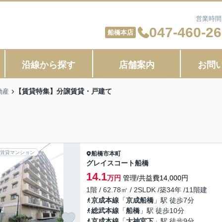
営業時間：
047-460-2
船橋本店
沿線から探す
店舗案内
お問
【賃貸特集】分譲賃貸・戸建て
動産
賃貸マンション
船橋市
本町
グレイスコート船橋
14.1
万円
管理/共益費14,000円
1階 / 62.78㎡ / 2SLDK /築34年 /11階建
京成本線
「
京成船橋
」駅 徒歩7分
総武本線
「
船橋
」駅 徒歩10分
京成本線
「
大神宮下
」駅 徒歩9分