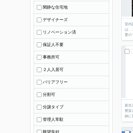
閑静な住宅地
デザイナーズ
室内
は、
リノベーション済
要の
保証人不要
事務所可
２人入居可
バリアフリー
分割可
新生
分譲タイプ
豊富
納に
管理人常駐
眺望良好