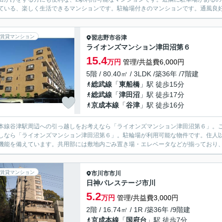
ている、楽しく生活できるマンションです。駐輪場付きのマンションです。通風良好
賃貸マンション
習志野市
谷津
ライオンズマンション津田沼第６
15.4
万円
管理/共益費6,000円
5階 / 80.40㎡ / 3LDK /築36年 /7階建
総武線
「
東船橋
」駅 徒歩15分
総武線
「
津田沼
」駅 徒歩17分
京成本線
「
谷津
」駅 徒歩16分
本線谷津駅周辺への引っ越しをお考えなら「ライオンズマンション津田沼第６」。
しなら「ライオンズマンション津田沼第６」。駐輪場が利用可能な物件です。住人
機能を備えています。共用部には敷地内ごみ置き場・エレベータなどが揃っており、と
賃貸マンション
市川市
市川
日神パレステージ市川
5.2
万円
管理/共益費3,000円
2階 / 16.74㎡ / 1R /築36年 /9階建
京成本線
「
国府台
」駅 徒歩7分