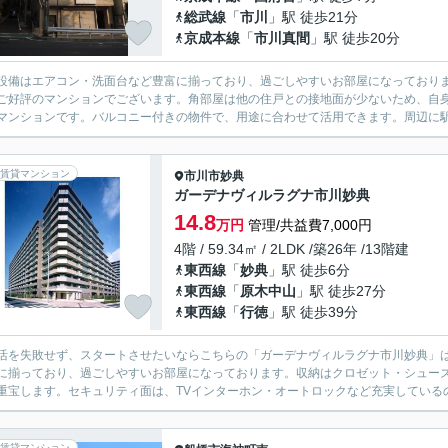
総武線
「
市川
」駅 徒歩21分
京成本線
「
市川真間
」駅 徒歩20分
設備はエアコン・洗面台など豊富に揃っており、過ごしやすいお部屋になっており
ご好評のマンションでございます。角部屋は他の住戸との接地面が少ないため、自
マンションです。バルコニー付きの物件で、用途に合わせて活用できます。周辺に駅が
賃貸マンション
市川市
妙典
ガーデナヴィルラグナ市川妙典
14.8
万円
管理/共益費7,000円
4階 / 59.34㎡ / 2LDK /築26年 /13階建
東西線
「
妙典
」駅 徒歩6分
東西線
「
原木中山
」駅 徒歩27分
東西線
「
行徳
」駅 徒歩39分
活を失敗せず、スタートさせたいならこちらの「ガーデナヴィルラグナ市川妙典」
に揃っており、過ごしやすいお部屋になっております。収納はクロゼット・シュー
重宝します。セキュリティ面は、TVインターホン・オートロックなど充実しているの
賃貸マンション