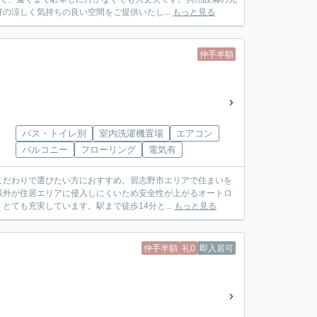
の涼しく気持ちの良い空間をご提供いたし...
もっと見る
仲手半額
バス・トイレ別
室内洗濯機置場
エアコン
バルコニー
フローリング
電気有
こだわりで選びたい方におすすめ。習志野市エリアで住まいを
以外が住居エリアに侵入しにくいため安全性が上がるオートロ
ても充実しています。駅まで徒歩14分と...
もっと見る
仲手半額
礼0
即入居可