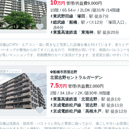
10
万円
管理/共益費9,000円
10階 / 65.54㎡ / 2LDK /築31年 /14階建
東武野田線
「
塚田
」駅 徒歩7分
総武線
「
船橋
」駅 バス12分 「塚田入口」
歩6分
東葉高速鉄道
「
東海神
」駅 徒歩20分
設備はCATV・エアコン・追い焚きなど充実した設備を備え付けています。造りと
パーキングが敷地から出てすぐにあるので、利便性が高いです。南面のバルコニー
が良いマンションです。初期費用のカード決済ができます。全居室が扱いやすいフロー
賃貸マンション
船橋市
西習志野
北習志野セントラルガーデン
7.5
万円
管理/共益費2,000円
2階 / 34.18㎡ / 2K /築30年 /8階建
東葉高速鉄道
「
北習志野
」駅 徒歩1分
京成電鉄松戸線
「
習志野
」駅 徒歩11分
京成電鉄松戸線
「
高根木戸
」駅 徒歩12分
設備は洗面台・脱衣所・バストイレ別など豊富に揃っており、過ごしやすいお部屋
出かけをする方にも便利な、2駅利用可能なマンションです。近隣に駐車場がある