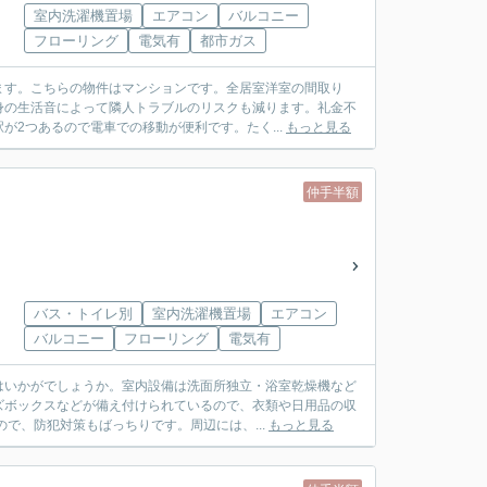
室内洗濯機置場
エアコン
バルコニー
フローリング
電気有
都市ガス
ます。こちらの物件はマンションです。全居室洋室の間取り
身の生活音によって隣人トラブルのリスクも減ります。礼金不
2つあるので電車での移動が便利です。たく...
もっと見る
仲手半額
バス・トイレ別
室内洗濯機置場
エアコン
バルコニー
フローリング
電気有
はいかがでしょうか。室内設備は洗面所独立・浴室乾燥機など
ズボックスなどが備え付けられているので、衣類や日用品の収
で、防犯対策もばっちりです。周辺には、...
もっと見る