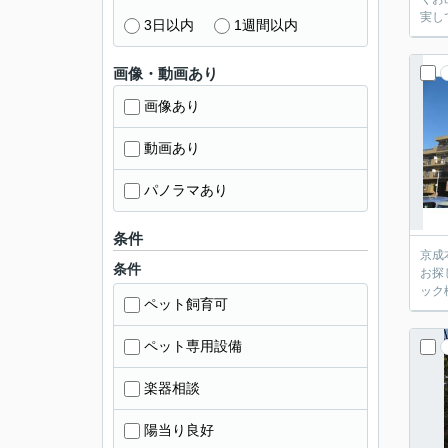
実し
3日以内
1週間以内
画像・動画あり
画像あり
動画あり
パノラマあり
条件
京成
条件
お探
ック
ペット飼育可
ペット専用設備
楽器相談
陽当り良好