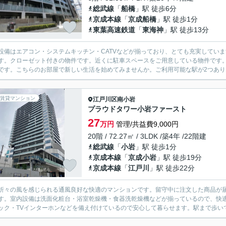
総武線
「
船橋
」駅 徒歩6分
京成本線
「
京成船橋
」駅 徒歩1分
東葉高速鉄道
「
東海神
」駅 徒歩13分
設備はエアコン・システムキッチン・CATVなどが揃っており、とても充実してい
す。クローゼット付きの物件です。近くに駐車スペースをご用意している物件です
です。こちらのお部屋で新しい生活を始めてみませんか。ご利用可能な駅が2つあり、
賃貸マンション
江戸川区
南小岩
プラウドタワー小岩ファースト
27
万円
管理/共益費9,000円
20階 / 72.27㎡ / 3LDK /築4年 /22階建
総武線
「
小岩
」駅 徒歩1分
京成本線
「
京成小岩
」駅 徒歩19分
京成本線
「
江戸川
」駅 徒歩22分
折々の風を感じられる通風良好な快適のマンションです。留守中に注文した商品が
す。室内設備は洗面化粧台・浴室乾燥機・食器洗乾燥機などが揃っているので、快
ック・TVインターホンなどを備え付けているので安心して暮らせます。駅まで歩いて