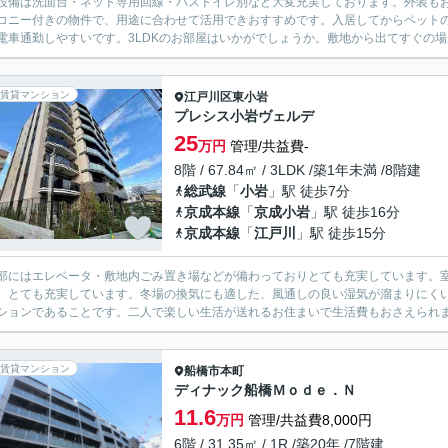
設備は洗面台・ネット専用回線・バストイレ別など大変充実しております。外装も
コニー付きの物件で、用途に合わせて活用できおすすめです。入居してからペット
電車通勤しやすいです。3LDKのお部屋はいかがでしょうか。敷地から出てすぐの場
賃貸マンション
江戸川区
東小岩
プレシス小岩ヴェルデ
25
万円
管理/共益費-
8階 / 67.84㎡ / 3LDK /築1年未満 /8階建
総武線
「
小岩
」駅 徒歩7分
京成本線
「
京成小岩
」駅 徒歩16分
京成本線
「
江戸川
」駅 徒歩15分
部にはエレベータ・敷地内ごみ置き場などが備わっておりとても充実しています。
、とても充実しています。冬場の換気にも適した、風通しの良い湿気が溜まりにく
ションであることです。二人で楽しい生活が送れるお住まいで生活費もおさえられま
賃貸マンション
船橋市
本町
ディナック船橋Ｍｏｄｅ．Ｎ
11.6
万円
管理/共益費8,000円
6階 / 31.35㎡ / 1R /築20年 /7階建