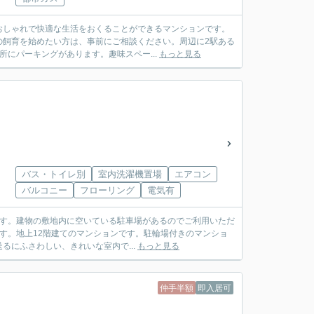
おしゃれで快適な生活をおくることができるマンションです。
の飼育を始めたい方は、事前にご相談ください。周辺に2駅ある
所にパーキングがあります。趣味スペー...
もっと見る
バス・トイレ別
室内洗濯機置場
エアコン
バルコニー
フローリング
電気有
ます。建物の敷地内に空いている駐車場があるのでご利用いただ
ます。地上12階建てのマンションです。駐輪場付きのマンショ
にふさわしい、きれいな室内で...
もっと見る
仲手半額
即入居可