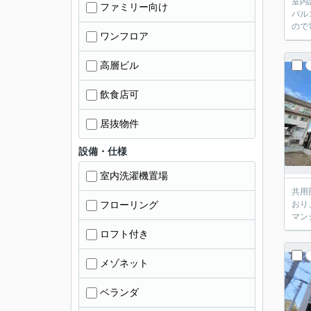
室内
ファミリー向け
バル
ので
ワンフロア
高層ビル
飲食店可
居抜物件
設備・仕様
室内洗濯機置場
共用
フローリング
おり
マン
ロフト付き
メゾネット
ベランダ