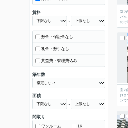
室内
賃料
バル
～
ので
敷金・保証金なし
礼金・敷引なし
共益費・管理費込み
築年数
室内
面積
けま
ンで
～
間取り
ワンルーム
1K