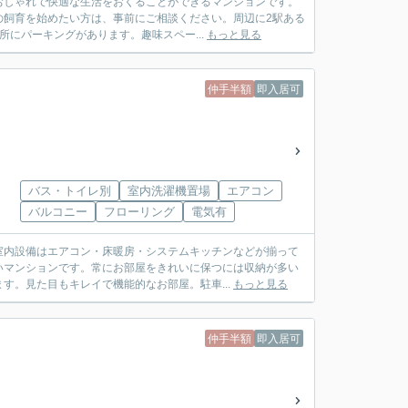
おしゃれで快適な生活をおくることができるマンションです。
の飼育を始めたい方は、事前にご相談ください。周辺に2駅ある
所にパーキングがあります。趣味スペー...
もっと見る
仲手半額
即入居可
バス・トイレ別
室内洗濯機置場
エアコン
バルコニー
フローリング
電気有
室内設備はエアコン・床暖房・システムキッチンなどが揃って
いマンションです。常にお部屋をきれいに保つには収納が多い
す。見た目もキレイで機能的なお部屋。駐車...
もっと見る
仲手半額
即入居可