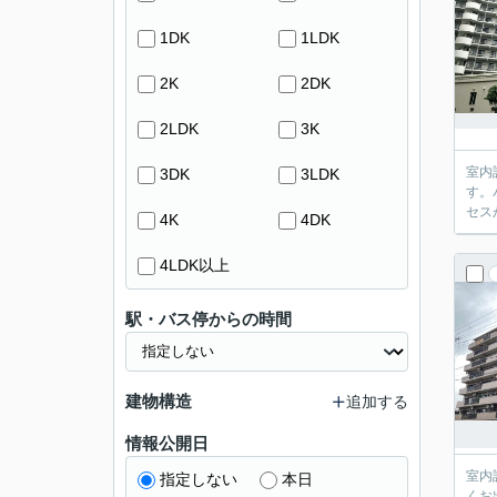
1DK
1LDK
2K
2DK
2LDK
3K
室内
3DK
3LDK
す。
セス
4K
4DK
4LDK以上
駅・バス停からの時間
建物構造
追加する
情報公開日
室内
指定しない
本日
くお