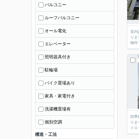
バルコニー
ルーフバルコニー
オール電化
室内
りま
物件
エレベーター
照明器具付き
駐輪場
バイク置場あり
家具・家電付き
洗濯機置場有
四季
個別空調
りま
トロ
構造・工法