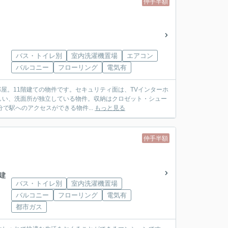
仲手半額
バス・トイレ別
室内洗濯機置場
エアコン
バルコニー
フローリング
電気有
部屋。11階建ての物件です。セキュリティ面は、TVインターホ
しい、洗面所が独立している物件。収納はクロゼット・シュー
で駅へのアクセスができる物件...
もっと見る
仲手半額
階建
バス・トイレ別
室内洗濯機置場
バルコニー
フローリング
電気有
都市ガス