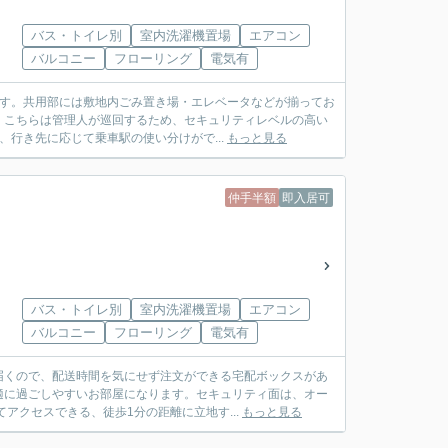
バス・トイレ別
室内洗濯機置場
エアコン
バルコニー
フローリング
電気有
ます。共用部には敷地内ごみ置き場・エレベータなどが揃ってお
。こちらは管理人が巡回するため、セキュリティレベルの高い
行き先に応じて乗車駅の使い分けがで...
もっと見る
仲手半額
即入居可
バス・トイレ別
室内洗濯機置場
エアコン
バルコニー
フローリング
電気有
届くので、配送時間を気にせず注文ができる宅配ボックスがあ
適に過ごしやすいお部屋になります。セキュリティ面は、オー
アクセスできる、徒歩1分の距離に立地す...
もっと見る