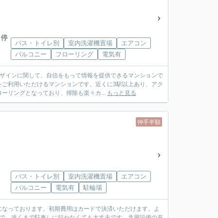
 停
バス・トイレ別
室内洗濯機置場
エアコン
バルコニー
フローリング
電気有
デザインに関して、自信をもって情報を提供できるマンションで
をご利用いただけるマンションです。近くに3駅以上あり、アク
リングとなっており、掃除も楽々カ...
もっと見る
仲手半額
バス・トイレ別
室内洗濯機置場
エアコン
バルコニー
電気有
駐輪場
になっております。初期費用はカードで決済いただけます。よ
ので、遠くまで駐車しに行かなくても大丈夫です。共用設備の充