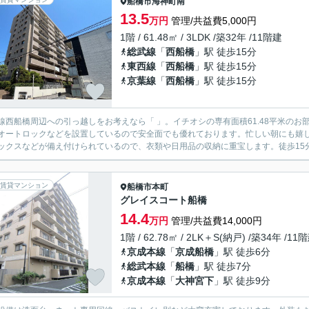
船橋市
海神町南
13.5
万円
管理/共益費5,000円
1階 / 61.48㎡ / 3LDK /築32年 /11階建
総武線
「
西船橋
」駅 徒歩15分
東西線
「
西船橋
」駅 徒歩15分
京葉線
「
西船橋
」駅 徒歩15分
線西船橋周辺への引っ越しをお考えなら「 」。イチオシの専有面積61.48平米のお
オートロックなどを設置しているので安全面でも優れております。忙しい朝にも嬉
ックスなどが備え付けられているので、衣類や日用品の収納に重宝します。徒歩15分
賃貸マンション
船橋市
本町
グレイスコート船橋
14.4
万円
管理/共益費14,000円
1階 / 62.78㎡ / 2LK＋S(納戸) /築34年 /11
京成本線
「
京成船橋
」駅 徒歩6分
総武本線
「
船橋
」駅 徒歩7分
京成本線
「
大神宮下
」駅 徒歩9分