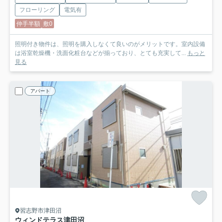
フローリング
電気有
仲手半額
敷0
照明付き物件は、照明を購入しなくて良いのがメリットです。室内設備
は浴室乾燥機・洗面化粧台などが揃っており、とても充実して...
もっと
見る
アパート
習志野市津田沼
ウィンドテラス津田沼