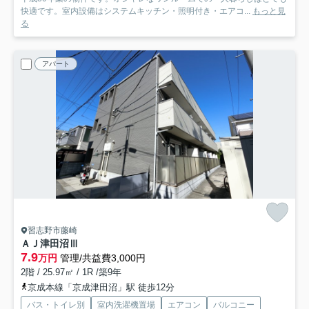
快適です。室内設備はシステムキッチン・照明付き・エアコ...
もっと見
る
アパート
習志野市藤崎
ＡＪ津田沼Ⅲ
7.9
万円
管理/共益費3,000円
2階 / 25.97㎡ / 1R /築9年
京成本線「京成津田沼」駅 徒歩12分
バス・トイレ別
室内洗濯機置場
エアコン
バルコニー