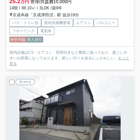
25.2
万円
管理/共益費10,000円
14階 / 88.10㎡ / 3LDK /築9年
京成本線「京成津田沼」駅 徒歩19分
バス・トイレ別
室内洗濯機置場
エアコン
バルコニー
フローリング
電気有
仲手半額
即入居可
室内設備はCS・エアコン・照明付きなど豊富に揃っており、過ごしや
すいお部屋になっております。新しい日々を送るにふさわしい...
もっと
見る
アパート