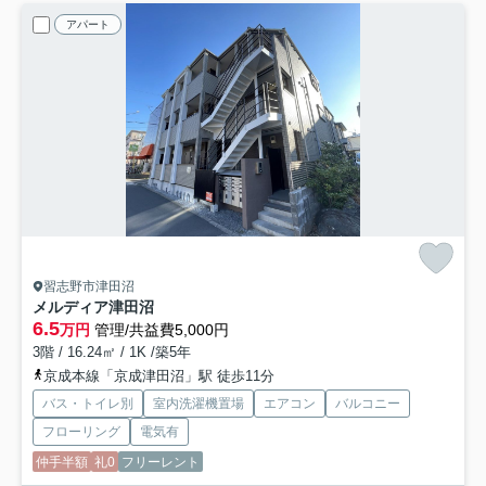
アパート
習志野市津田沼
メルディア津田沼
6.5
万円
管理/共益費5,000円
3階 / 16.24㎡ / 1K /築5年
京成本線「京成津田沼」駅 徒歩11分
バス・トイレ別
室内洗濯機置場
エアコン
バルコニー
フローリング
電気有
仲手半額
礼0
フリーレント