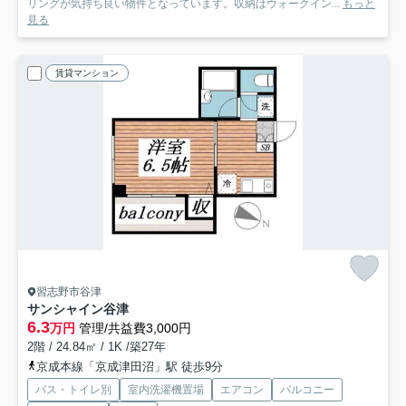
リングが気持ち良い物件となっています。収納はウォークイン...
もっと
見る
賃貸マンション
習志野市谷津
サンシャイン谷津
6.3
万円
管理/共益費3,000円
2階 / 24.84㎡ / 1K /築27年
京成本線「京成津田沼」駅 徒歩9分
バス・トイレ別
室内洗濯機置場
エアコン
バルコニー