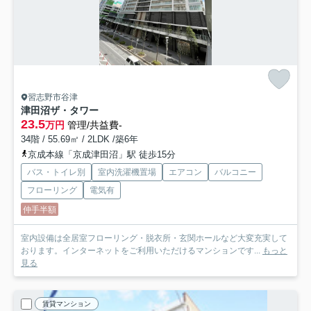
習志野市谷津
津田沼ザ・タワー
23.5
万円
管理/共益費-
34階 / 55.69㎡ / 2LDK /築6年
京成本線「京成津田沼」駅 徒歩15分
バス・トイレ別
室内洗濯機置場
エアコン
バルコニー
フローリング
電気有
仲手半額
室内設備は全居室フローリング・脱衣所・玄関ホールなど大変充実して
おります。インターネットをご利用いただけるマンションです...
もっと
見る
賃貸マンション