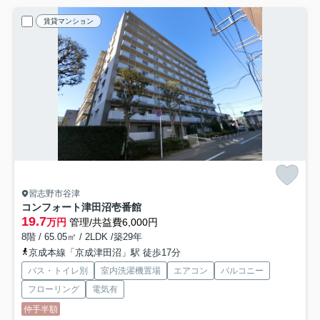
賃貸マンション
習志野市谷津
コンフォート津田沼壱番館
19.7
万円
管理/共益費6,000円
8階 / 65.05㎡ / 2LDK /築29年
京成本線「京成津田沼」駅 徒歩17分
バス・トイレ別
室内洗濯機置場
エアコン
バルコニー
フローリング
電気有
仲手半額