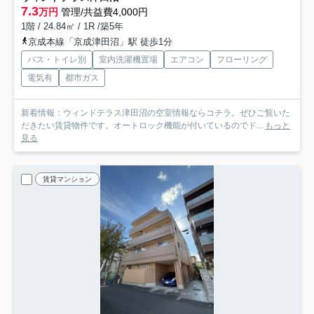
7.3
万円
管理/共益費4,000円
1階 / 24.84㎡ / 1R /築5年
京成本線「京成津田沼」駅 徒歩1分
バス・トイレ別
室内洗濯機置場
エアコン
フローリング
電気有
都市ガス
新着情報：ウィンドテラス津田沼の空室情報ならコチラ。ぜひご覧いた
だきたい賃貸物件です。オートロック機能が付いているのでド...
もっと
見る
賃貸マンション