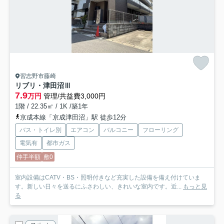
習志野市藤崎
リブリ・津田沼Ⅲ
7.9
万円
管理/共益費3,000円
1階 / 22.35㎡ / 1K /築1年
京成本線「京成津田沼」駅 徒歩12分
バス・トイレ別
エアコン
バルコニー
フローリング
電気有
都市ガス
仲手半額
敷0
室内設備はCATV・BS・照明付きなど充実した設備を備え付けていま
す。新しい日々を送るにふさわしい、きれいな室内です。近...
もっと見
る