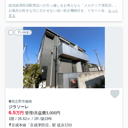
総武線津田沼駅周辺への引っ越しをお考えなら「メルディア津田沼」。
お風呂が好きな方に欠かせない追い炊き機能付き。リモート会...
もっと
見る
アパート
習志野市藤崎
ジラソーレ
6.5
万円
管理/共益費3,000円
1階 / 26.62㎡ / 1R /築19年
京成本線「京成津田沼」駅 徒歩13分