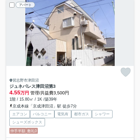
アパート
習志野市津田沼
ジュネパレス津田沼第3
4.55
万円
管理/共益費3,500円
1階 / 15.80㎡ / 1K /築39年
京成本線「京成津田沼」駅 徒歩7分
エアコン
バルコニー
電気有
都市ガス
シャワー
シューズボックス
仲手半額
敷礼0