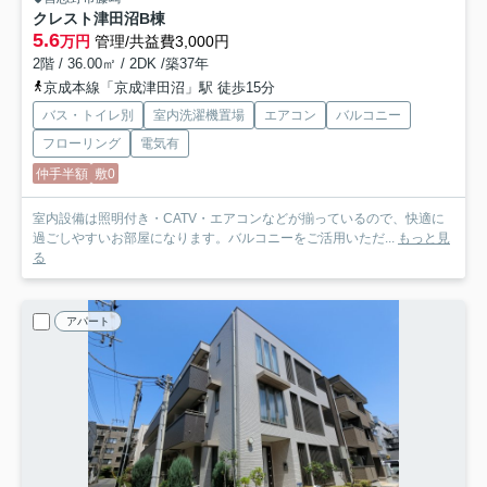
クレスト津田沼B棟
5.6
万円
管理/共益費3,000円
2階 / 36.00㎡ / 2DK /築37年
京成本線「京成津田沼」駅 徒歩15分
バス・トイレ別
室内洗濯機置場
エアコン
バルコニー
フローリング
電気有
仲手半額
敷0
室内設備は照明付き・CATV・エアコンなどが揃っているので、快適に
過ごしやすいお部屋になります。バルコニーをご活用いただ...
もっと見
る
アパート