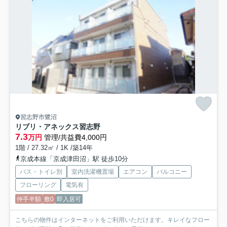
習志野市鷺沼
リブリ・アネックス習志野
7.3
万円
管理/共益費4,000円
1階 / 27.32㎡ / 1K /築14年
京成本線「京成津田沼」駅 徒歩10分
バス・トイレ別
室内洗濯機置場
エアコン
バルコニー
フローリング
電気有
仲手半額
敷0
即入居可
こちらの物件はインターネットをご利用いただけます。キレイなフロー