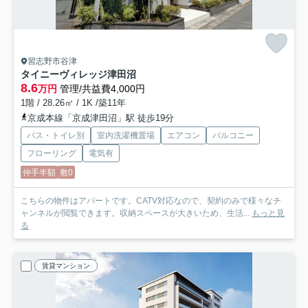
習志野市谷津
タイニーヴィレッジ津田沼
8.6
万円
管理/共益費4,000円
1階 / 28.26㎡ / 1K /築11年
京成本線「京成津田沼」駅 徒歩19分
バス・トイレ別
室内洗濯機置場
エアコン
バルコニー
フローリング
電気有
仲手半額
敷0
こちらの物件はアパートです。CATV対応なので、契約のみで様々なチ
ャンネルが閲覧できます。収納スペースが大きいため、生活...
もっと見
る
賃貸マンション