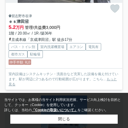
習志野市谷津
ｅｓ津田沼
5.2
万円
管理/共益費3,000円
1階 / 20.00㎡ / 1R /築36年
京成本線「京成津田沼」駅 徒歩17分
バス・トイレ別
室内洗濯機置場
エアコン
電気有
都市ガス
駐輪場
仲手半額
礼0
室内設備はシステムキッチン・洗面台など充実した設備を備え付けてい
ます。駅が周辺に2つあるので行動範囲が広がります。こちら...
もっと
見る
当サイトでは、お客様の当サイト利用状況把握、サービス向上検討を目的と
賃貸マンション
して、クッキー（Cookie）を使用しています。
詳しくは、当社の
「Cookieの取扱いについて」
をご確認ください。
閉じる