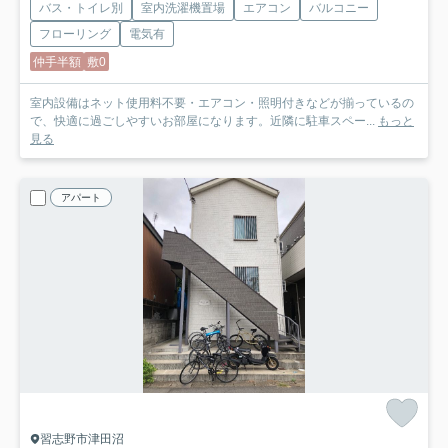
バス・トイレ別
室内洗濯機置場
エアコン
バルコニー
フローリング
電気有
仲手半額
敷0
室内設備はネット使用料不要・エアコン・照明付きなどが揃っているの
で、快適に過ごしやすいお部屋になります。近隣に駐車スペー...
もっと
見る
アパート
習志野市津田沼