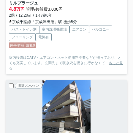
ミルプラージュ
4.8
万円
管理/共益費3,000円
2階 / 12.20㎡ / 1R /築8年
京成千葉線「京成津田沼」駅 徒歩5分
バス・トイレ別
室内洗濯機置場
エアコン
バルコニー
フローリング
電気有
仲手半額
敷礼0
室内設備はCATV・エアコン・ネット使用料不要などが揃っており、と
ても充実しています。玄関先まで覗き穴を覗きに行かなくて...
もっと見
る
賃貸マンション