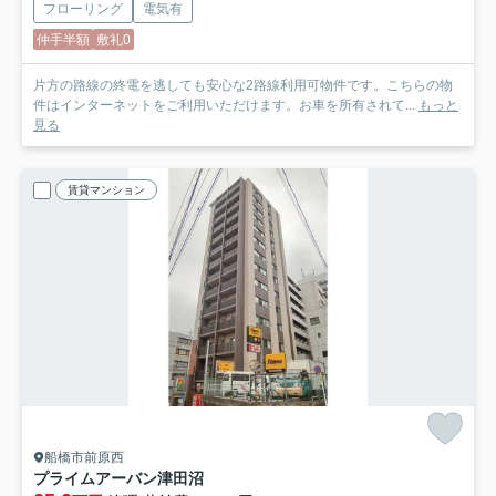
フローリング
電気有
仲手半額
敷礼0
片方の路線の終電を逃しても安心な2路線利用可物件です。こちらの物
件はインターネットをご利用いただけます。お車を所有されて...
もっと
見る
賃貸マンション
船橋市前原西
プライムアーバン津田沼