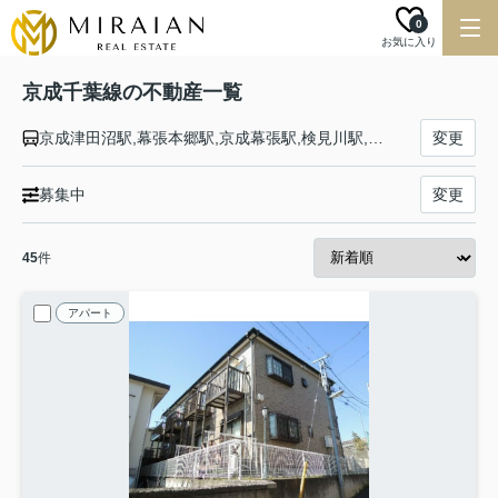
0
お気に入り
京成千葉線の不動産一覧
京成津田沼駅,幕張本郷駅,京成幕張駅,検見川駅,京成稲毛駅,みどり台駅,西登戸駅,新千葉駅,千葉駅,千葉中央駅
変更
募集中
変更
45
件
アパート