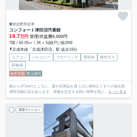
習志野市谷津
コンフォート津田沼弐番館
19.7
万円
管理/共益費6,000円
7階 / 65.05㎡ / 2K＋S(納戸) /築28年
京成本線「京成津田沼」駅 徒歩19分
エアコン
バルコニー
フローリング
電気有
都市ガス
駐輪場
仲手半額
即入居可
家から372mのところに、薬や日用品を買うのに便利なくすりの福太郎
津田沼南口店があります。荷物を注文する時に時間を気に...
もっと見る
賃貸マンション