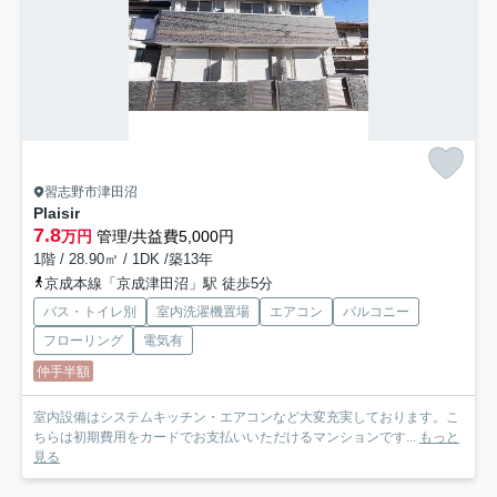
習志野市津田沼
Plaisir
7.8
万円
管理/共益費5,000円
1階 / 28.90㎡ / 1DK /築13年
京成本線「京成津田沼」駅 徒歩5分
バス・トイレ別
室内洗濯機置場
エアコン
バルコニー
フローリング
電気有
仲手半額
室内設備はシステムキッチン・エアコンなど大変充実しております。こ
ちらは初期費用をカードでお支払いいただけるマンションです...
もっと
見る