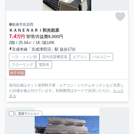
船橋市前原西
ＫＡＮＥＮＡＲＩ和光前原
7.4
万円
管理/共益費8,000円
2階 / 25.04㎡ / 1K /築14年
京成本線「京成津田沼」駅 徒歩17分
バス・トイレ別
室内洗濯機置場
エアコン
バルコニー
フローリング
電気有
仲手半額
室内設備はネット使用料不要・エアコン・システムキッチンなど充実し
た設備を備え付けています。初期費用はカードで決済いただけ...
もっと
見る
賃貸マンション