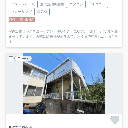
バス・トイレ別
室内洗濯機置場
エアコン
バルコニー
フローリング
電気有
仲手半額
敷礼0
室内設備はシステムキッチン・照明付き・CATVなど充実した設備を備
え付けています。近隣に駐車場があるので、遠くまで駐車し...
もっと見
る
アパート
習志野市藤崎