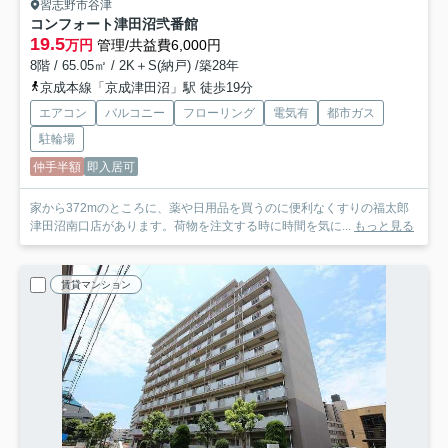
習志野市谷津
コンフォート津田沼弐番館
19.5
万円
管理/共益費6,000円
8階 / 65.05㎡ / 2K＋S(納戸) /築28年
京成本線「京成津田沼」駅 徒歩19分
エアコン
バルコニー
フローリング
電気有
都市ガス
駐輪場
仲手半額
即入居可
家から372mのところに、薬や日用品を買うのに便利なくすりの福太郎
津田沼南口店があります。荷物を注文する時に時間を気に...
もっと見る
賃貸マンション