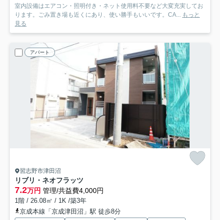
室内設備はエアコン・照明付き・ネット使用料不要など大変充実してお
ります。ごみ置き場も近くにあり、使い勝手もいいです。CA...
もっと
見る
アパート
習志野市津田沼
リブリ・ネオフラッツ
7.2
万円
管理/共益費4,000円
1階 / 26.08㎡ / 1K /築3年
京成本線「京成津田沼」駅 徒歩8分