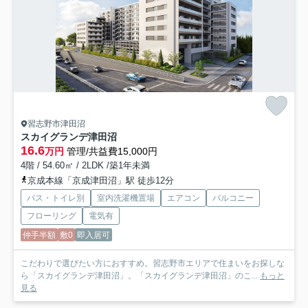
習志野市津田沼
スカイグランデ津田沼
16.6
万円
管理/共益費15,000円
4階 / 54.60㎡ / 2LDK /築1年未満
京成本線「京成津田沼」駅 徒歩12分
バス・トイレ別
室内洗濯機置場
エアコン
バルコニー
フローリング
電気有
仲手半額
敷0
即入居可
こだわりで選びたい方におすすめ。習志野市エリアで住まいをお探しな
ら「スカイグランデ津田沼」。「スカイグランデ津田沼」のこ...
もっと
見る