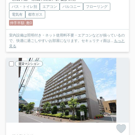
バス・トイレ別
エアコン
バルコニー
フローリング
電気有
都市ガス
仲手半額
敷0
室内設備は照明付き・ネット使用料不要・エアコンなどが揃っているの
で、快適に過ごしやすいお部屋になります。セキュリティ面は...
もっと
見る
賃貸マンション