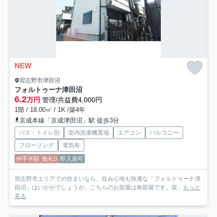
NEW
習志野市津田沼
フォルトゥーナ津田沼
6.2
万円
管理/共益費4,000円
1階 / 18.00㎡ / 1K /築4年
京成本線「京成津田沼」駅 徒歩3分
バス・トイレ別
室内洗濯機置場
エアコン
バルコニー
フローリング
電気有
仲手半額
敷礼0
即入居可
習志野市エリアでの住まいなら、住み心地も快適な「フォルトゥーナ津
田沼」はいかがでしょうか。こちらのお部屋は角部屋です。収...
もっと
見る