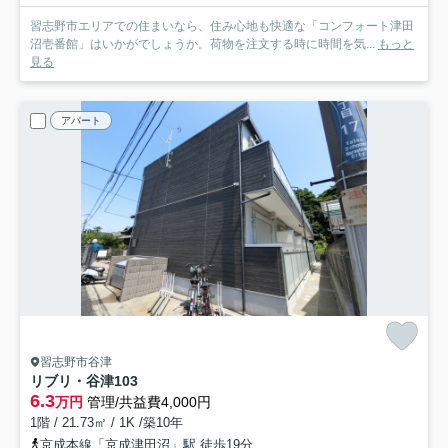
習志野市エリアでの住まいなら、住み心地も快適な「コンフォート津田
沼壱番館」はいかがでしょうか。荷物を注文する時に時間を気...
もっと
見る
アパート
習志野市谷津
リブリ・谷津
103
6.3
万円
管理/共益費4,000円
1階 / 21.73㎡ / 1K /築10年
京成本線「京成津田沼」駅 徒歩19分