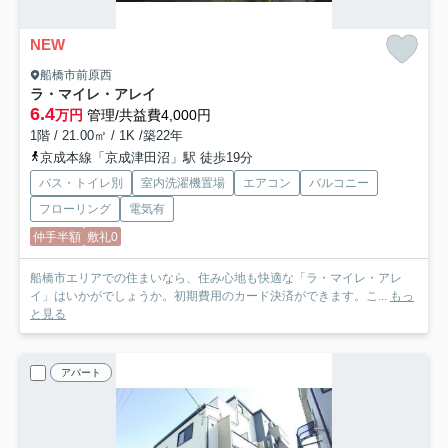
NEW
船橋市前原西
ラ・マイレ・アレイ
6.4
万円
管理/共益費4,000円
1階 / 21.00㎡ / 1K /築22年
京成本線「京成津田沼」駅 徒歩19分
バス・トイレ別
室内洗濯機置場
エアコン
バルコニー
フローリング
電気有
仲手半額
敷礼0
船橋市エリアでの住まいなら、住み心地も快適な「ラ・マイレ・アレ
イ」はいかがでしょうか。初期費用のカード決済ができます。こ...
もっ
と見る
アパート