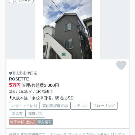
アパート
習志野市津田沼
ROSETTE
5
万円
管理/共益費3,000円
1階 / 16.38㎡ / 1R /築8年
京成本線「京成津田沼」駅 徒歩5分
バス・トイレ別
室内洗濯機置場
エアコン
フローリング
電気有
都市ガス
仲手半額
敷礼0
即入居可
平成30年築の物件です。オシャレなワンルームでの一人暮らしはとても