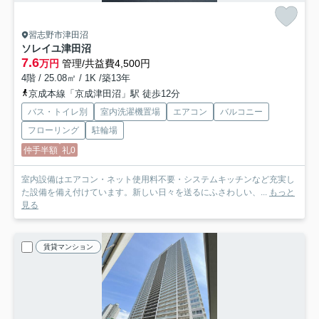
習志野市津田沼
ソレイユ津田沼
7.6
万円
管理/共益費4,500円
4階 / 25.08㎡ / 1K /築13年
京成本線「京成津田沼」駅 徒歩12分
バス・トイレ別
室内洗濯機置場
エアコン
バルコニー
フローリング
駐輪場
仲手半額
礼0
室内設備はエアコン・ネット使用料不要・システムキッチンなど充実し
た設備を備え付けています。新しい日々を送るにふさわしい、...
もっと
見る
賃貸マンション