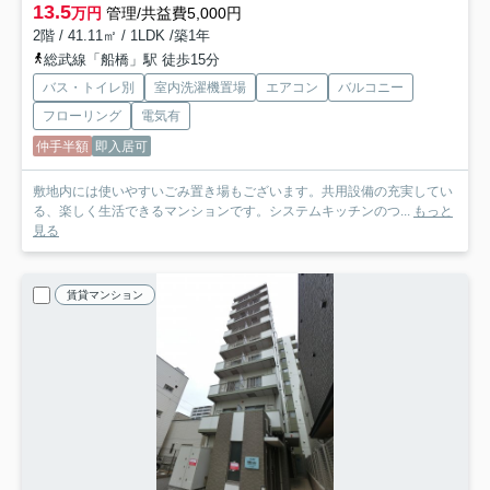
13.5
万円
管理/共益費5,000円
2階 / 41.11㎡ / 1LDK /築1年
総武線「船橋」駅 徒歩15分
バス・トイレ別
室内洗濯機置場
エアコン
バルコニー
フローリング
電気有
仲手半額
即入居可
敷地内には使いやすいごみ置き場もございます。共用設備の充実してい
る、楽しく生活できるマンションです。システムキッチンのつ...
もっと
見る
賃貸マンション