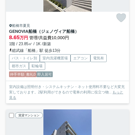
船橋市夏見
GENOVIA船橋（ジェノヴィア船橋）
8.65
万円
管理/共益費10,000円
1階 / 23.85㎡ / 1K /新築
総武線「船橋」駅 徒歩13分
バス・トイレ別
室内洗濯機置場
エアコン
電気有
都市ガス
駐輪場
仲手半額
敷礼0
即入居可
室内設備は照明付き・システムキッチン・ネット使用料不要など大変充
実しております。2駅利用ができるので電車の利用に役立つ物...
もっと
見る
賃貸マンション