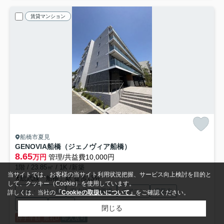
賃貸マンション
船橋市夏見
GENOVIA船橋（ジェノヴィア船橋）
8.65
万円
管理/共益費10,000円
1階 / 23.85㎡ / 1K /新築
当サイトでは、お客様の当サイト利用状況把握、サービス向上検討を目的と
総武線「船橋」駅 徒歩13分
して、クッキー（Cookie）を使用しています。
バス・トイレ別
室内洗濯機置場
エアコン
電気有
詳しくは、当社の
「Cookieの取扱いについて」
をご確認ください。
都市ガス
駐輪場
閉じる
仲手半額
敷礼0
即入居可