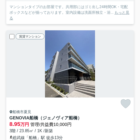
マンションタイプのお部屋です。共用部にはゴミ出し24時間OK・宅配
ボックスなどが揃っております。室内設備は洗面所独立・浴...
もっと見
る
賃貸マンション
船橋市夏見
GENOVIA船橋（ジェノヴィア船橋）
8.95
万円
管理/共益費10,000円
3階 / 23.85㎡ / 1K /新築
総武線「船橋」駅 徒歩13分