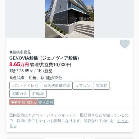
船橋市夏見
GENOVIA船橋（ジェノヴィア船橋）
8.65
万円
管理/共益費10,000円
1階 / 23.85㎡ / 1K /新築
総武線「船橋」駅 徒歩13分
バス・トイレ別
室内洗濯機置場
エアコン
電気有
都市ガス
駐輪場
仲手半額
敷礼0
即入居可
室内設備はエアコン・システムキッチン・照明付きなどが揃っているの
で、快適に過ごしやすいお部屋になります。閑静な住宅地にあ...
もっと
見る