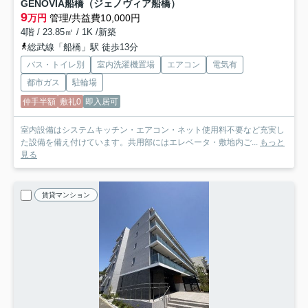
GENOVIA船橋（ジェノヴィア船橋）
9
万円
管理/共益費10,000円
4階 / 23.85㎡ / 1K /新築
総武線「船橋」駅 徒歩13分
バス・トイレ別
室内洗濯機置場
エアコン
電気有
都市ガス
駐輪場
仲手半額
敷礼0
即入居可
室内設備はシステムキッチン・エアコン・ネット使用料不要など充実し
た設備を備え付けています。共用部にはエレベータ・敷地内ご...
もっと
見る
賃貸マンション