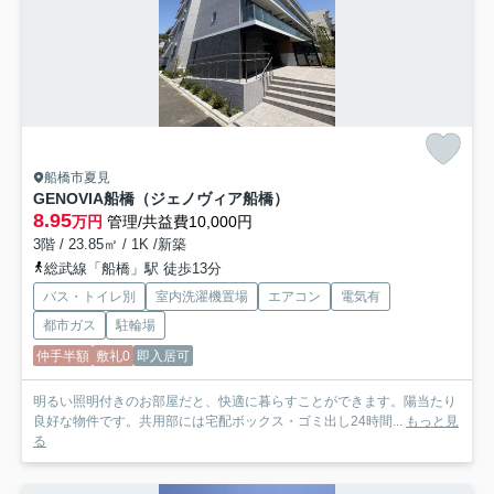
船橋市夏見
GENOVIA船橋（ジェノヴィア船橋）
8.95
万円
管理/共益費10,000円
3階 / 23.85㎡ / 1K /新築
総武線「船橋」駅 徒歩13分
バス・トイレ別
室内洗濯機置場
エアコン
電気有
都市ガス
駐輪場
仲手半額
敷礼0
即入居可
明るい照明付きのお部屋だと、快適に暮らすことができます。陽当たり
良好な物件です。共用部には宅配ボックス・ゴミ出し24時間...
もっと見
る