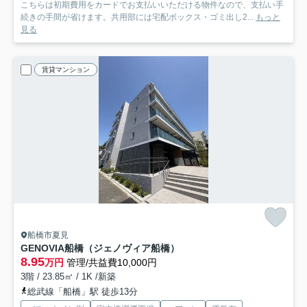
こちらは初期費用をカードでお支払いいただける物件なので、支払い手
続きの手間が省けます。共用部には宅配ボックス・ゴミ出し2...
もっと
見る
賃貸マンション
船橋市夏見
GENOVIA船橋（ジェノヴィア船橋）
8.95
万円
管理/共益費10,000円
3階 / 23.85㎡ / 1K /新築
総武線「船橋」駅 徒歩13分