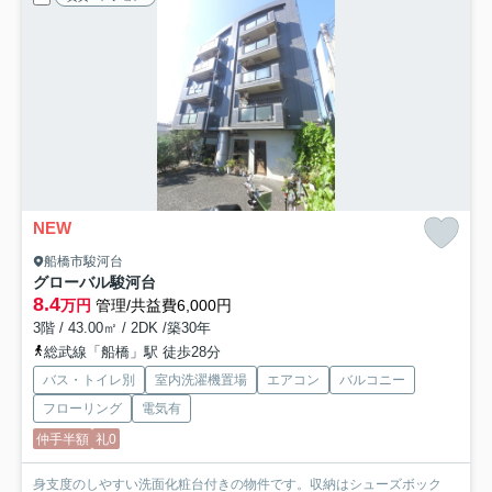
NEW
船橋市駿河台
グローバル駿河台
8.4
万円
管理/共益費6,000円
3階 / 43.00㎡ / 2DK /築30年
総武線「船橋」駅 徒歩28分
バス・トイレ別
室内洗濯機置場
エアコン
バルコニー
フローリング
電気有
仲手半額
礼0
身支度のしやすい洗面化粧台付きの物件です。収納はシューズボック