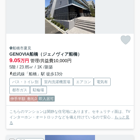
船橋市夏見
GENOVIA船橋（ジェノヴィア船橋）
9.05
万円
管理/共益費10,000円
5階 / 23.85㎡ / 1K /新築
総武線「船橋」駅 徒歩13分
バス・トイレ別
室内洗濯機置場
エアコン
電気有
都市ガス
駐輪場
仲手半額
敷礼0
即入居可
こちらのマンションは閑静な住宅地にあります。セキュリティ面は、TV
インターホン・オートロックなどを備え付けているので安心...
もっと見
る