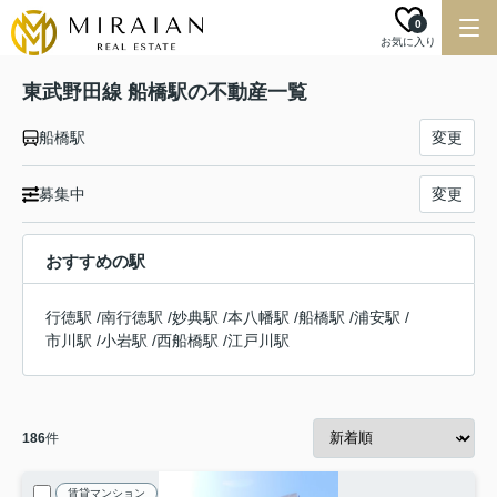
0
お気に入り
東武野田線 船橋駅の不動産一覧
船橋駅
変更
募集中
変更
おすすめの駅
行徳駅
/
南行徳駅
/
妙典駅
/
本八幡駅
/
船橋駅
/
浦安駅
/
市川駅
/
小岩駅
/
西船橋駅
/
江戸川駅
186
件
賃貸マンション