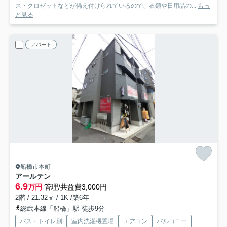
ス・クロゼットなどが備え付けられているので、衣類や日用品の...
もっ
と見る
アパート
船橋市本町
アールテン
6.9
万円
管理/共益費3,000円
2階 / 21.32㎡ / 1K /築6年
総武本線「船橋」駅 徒歩9分
バス・トイレ別
室内洗濯機置場
エアコン
バルコニー