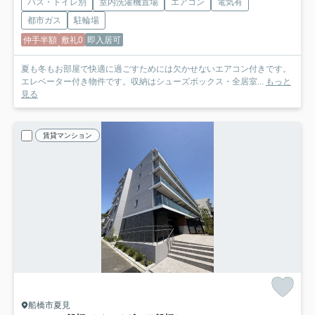
バス・トイレ別
室内洗濯機置場
エアコン
電気有
都市ガス
駐輪場
仲手半額
敷礼0
即入居可
夏も冬もお部屋で快適に過ごすためには欠かせないエアコン付きです。
エレベーター付き物件です。収納はシューズボックス・全居室...
もっと
見る
賃貸マンション
船橋市夏見