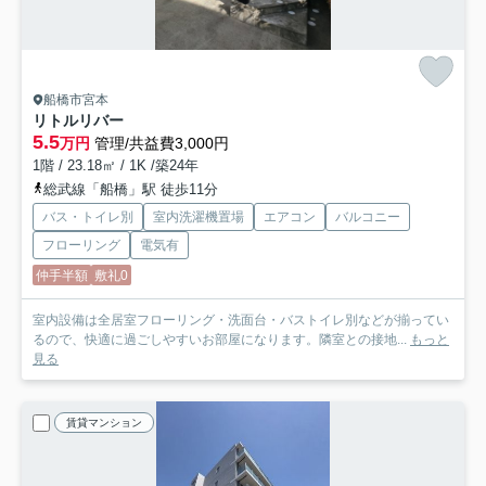
船橋市宮本
リトルリバー
5.5
万円
管理/共益費3,000円
1階 / 23.18㎡ / 1K /築24年
総武線「船橋」駅 徒歩11分
バス・トイレ別
室内洗濯機置場
エアコン
バルコニー
フローリング
電気有
仲手半額
敷礼0
室内設備は全居室フローリング・洗面台・バストイレ別などが揃ってい
るので、快適に過ごしやすいお部屋になります。隣室との接地...
もっと
見る
賃貸マンション