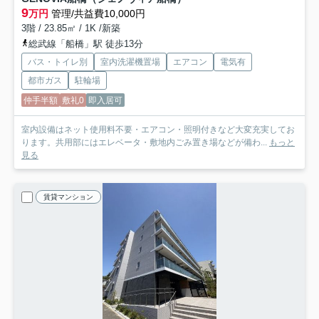
9
万円
管理/共益費10,000円
3階 / 23.85㎡ / 1K /新築
総武線「船橋」駅 徒歩13分
バス・トイレ別
室内洗濯機置場
エアコン
電気有
都市ガス
駐輪場
仲手半額
敷礼0
即入居可
室内設備はネット使用料不要・エアコン・照明付きなど大変充実してお
ります。共用部にはエレベータ・敷地内ごみ置き場などが備わ...
もっと
見る
賃貸マンション