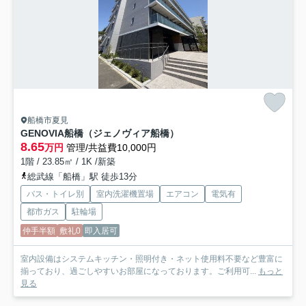
船橋市夏見
GENOVIA船橋（ジェノヴィア船橋）
8.65
万円
管理/共益費10,000円
1階 / 23.85㎡ / 1K /新築
総武線「船橋」駅 徒歩13分
バス・トイレ別
室内洗濯機置場
エアコン
電気有
都市ガス
駐輪場
仲手半額
敷礼0
即入居可
室内設備はシステムキッチン・照明付き・ネット使用料不要など豊富に
揃っており、過ごしやすいお部屋になっております。ご利用可...
もっと
見る