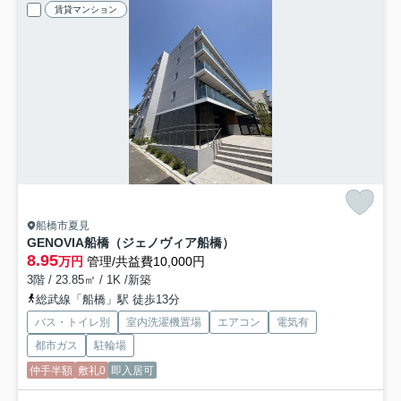
賃貸マンション
船橋市夏見
GENOVIA船橋（ジェノヴィア船橋）
8.95
万円
管理/共益費10,000円
3階 / 23.85㎡ / 1K /新築
総武線「船橋」駅 徒歩13分
バス・トイレ別
室内洗濯機置場
エアコン
電気有
都市ガス
駐輪場
仲手半額
敷礼0
即入居可