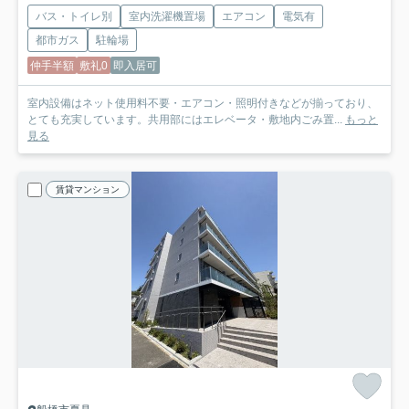
バス・トイレ別
室内洗濯機置場
エアコン
電気有
都市ガス
駐輪場
仲手半額
敷礼0
即入居可
室内設備はネット使用料不要・エアコン・照明付きなどが揃っており、
とても充実しています。共用部にはエレベータ・敷地内ごみ置...
もっと
見る
賃貸マンション