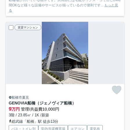
駐輪場が付いている物件です。共用部には宅配ボックス・ゴミ出し24時
間OKなど様々な設備やサービスが揃っているので便利です...
もっと見
る
賃貸マンション
船橋市夏見
GENOVIA船橋（ジェノヴィア船橋）
9
万円
管理/共益費10,000円
3階 / 23.85㎡ / 1K /新築
総武線「船橋」駅 徒歩13分
バス・トイレ別
室内洗濯機置場
エアコン
電気有