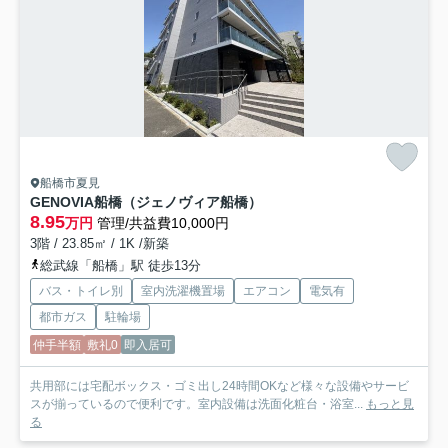
船橋市夏見
GENOVIA船橋（ジェノヴィア船橋）
8.95
万円
管理/共益費10,000円
3階 / 23.85㎡ / 1K /新築
総武線「船橋」駅 徒歩13分
バス・トイレ別
室内洗濯機置場
エアコン
電気有
都市ガス
駐輪場
仲手半額
敷礼0
即入居可
共用部には宅配ボックス・ゴミ出し24時間OKなど様々な設備やサービ
スが揃っているので便利です。室内設備は洗面化粧台・浴室...
もっと見
る