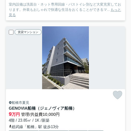
室内設備は洗面台・ネット専用回線・バストイレ別など大変充実してお
ります。外装もおしゃれで快適な生活をおくることができるマ...
もっと
見る
賃貸マンション
船橋市夏見
GENOVIA船橋（ジェノヴィア船橋）
9
万円
管理/共益費10,000円
4階 / 23.85㎡ / 1K /新築
総武線「船橋」駅 徒歩13分