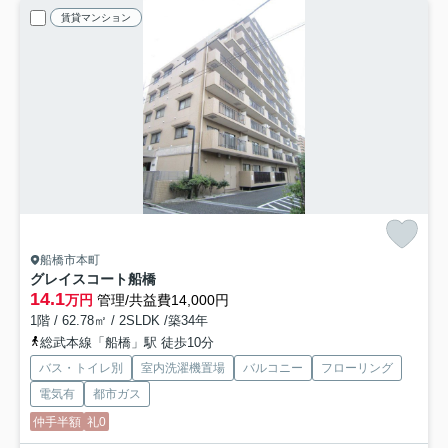
賃貸マンション
船橋市本町
グレイスコート船橋
14.1
万円
管理/共益費14,000円
1階 / 62.78㎡ / 2SLDK /築34年
総武本線「船橋」駅 徒歩10分
バス・トイレ別
室内洗濯機置場
バルコニー
フローリング
電気有
都市ガス
仲手半額
礼0