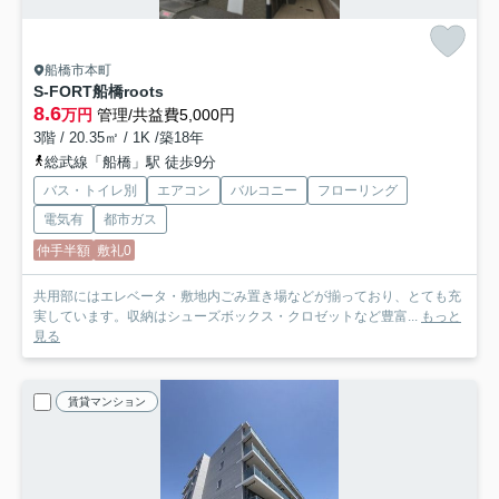
船橋市本町
S-FORT船橋roots
8.6
万円
管理/共益費5,000円
3階 / 20.35㎡ / 1K /築18年
総武線「船橋」駅 徒歩9分
バス・トイレ別
エアコン
バルコニー
フローリング
電気有
都市ガス
仲手半額
敷礼0
共用部にはエレベータ・敷地内ごみ置き場などが揃っており、とても充
実しています。収納はシューズボックス・クロゼットなど豊富...
もっと
見る
賃貸マンション