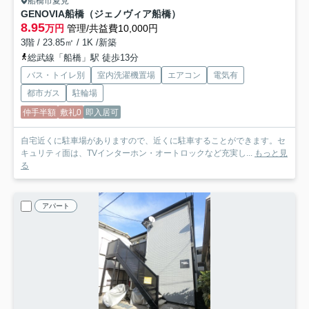
船橋市夏見
GENOVIA船橋（ジェノヴィア船橋）
8.95
万円
管理/共益費10,000円
3階 / 23.85㎡ / 1K /新築
総武線「船橋」駅 徒歩13分
バス・トイレ別
室内洗濯機置場
エアコン
電気有
都市ガス
駐輪場
仲手半額
敷礼0
即入居可
自宅近くに駐車場がありますので、近くに駐車することができます。セ
キュリティ面は、TVインターホン・オートロックなど充実し...
もっと見
る
アパート