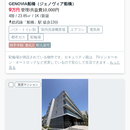
GENOVIA船橋（ジェノヴィア船橋）
9
万円
管理/共益費10,000円
4階 / 23.85㎡ / 1K /新築
総武線「船橋」駅 徒歩13分
バス・トイレ別
室内洗濯機置場
エアコン
電気有
都市ガス
駐輪場
仲手半額
敷礼0
即入居可
駐輪場が併設されている物件です。セキュリティ面は、TVインターホ
ン・オートロックなど充実しているので安心して生活できます...
もっと
見る
賃貸マンション