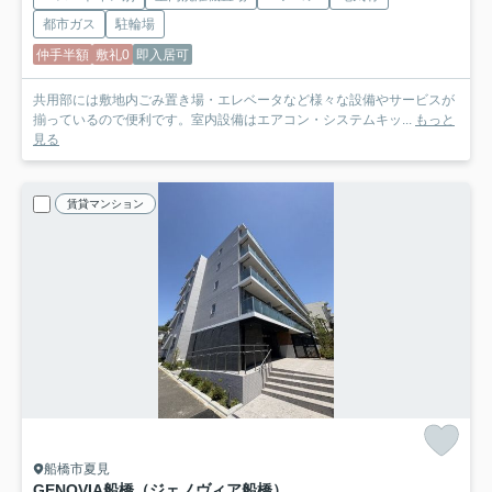
都市ガス
駐輪場
仲手半額
敷礼0
即入居可
共用部には敷地内ごみ置き場・エレベータなど様々な設備やサービスが
揃っているので便利です。室内設備はエアコン・システムキッ...
もっと
見る
賃貸マンション
船橋市夏見
GENOVIA船橋（ジェノヴィア船橋）