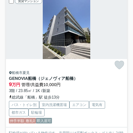
賃貸マンション
船橋市夏見
GENOVIA船橋（ジェノヴィア船橋）
9
万円
管理/共益費10,000円
3階 / 23.85㎡ / 1K /新築
総武線「船橋」駅 徒歩13分
バス・トイレ別
室内洗濯機置場
エアコン
電気有
都市ガス
駐輪場
仲手半額
敷礼0
即入居可