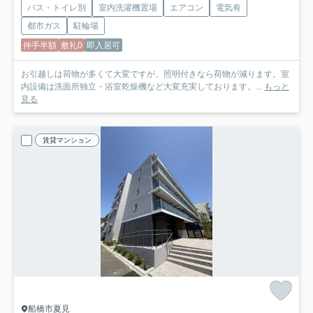
バス・トイレ別
室内洗濯機置場
エアコン
電気有
都市ガス
駐輪場
仲手半額
敷礼0
即入居可
お引越しは荷物が多くて大変ですが、照明付きなら荷物が減ります。室
内設備は洗面所独立・浴室乾燥機など大変充実しております。...
もっと
見る
賃貸マンション
船橋市夏見