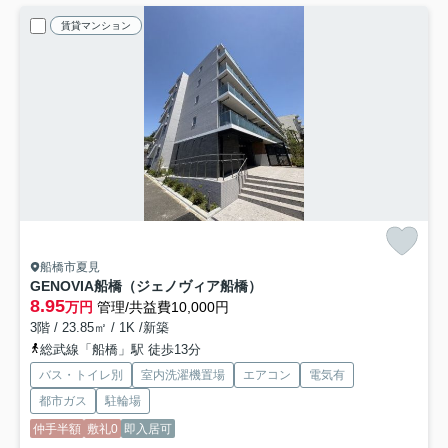
賃貸マンション
船橋市夏見
GENOVIA船橋（ジェノヴィア船橋）
8.95
万円
管理/共益費10,000円
3階 / 23.85㎡ / 1K /新築
総武線「船橋」駅 徒歩13分
バス・トイレ別
室内洗濯機置場
エアコン
電気有
都市ガス
駐輪場
仲手半額
敷礼0
即入居可