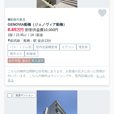
船橋市夏見
GENOVIA船橋（ジェノヴィア船橋）
8.65
万円
管理/共益費10,000円
1階 / 23.85㎡ / 1K /新築
総武線「船橋」駅 徒歩13分
バス・トイレ別
室内洗濯機置場
エアコン
電気有
都市ガス
駐輪場
仲手半額
敷礼0
即入居可
こちらの物件は閑静な住宅地にあります。お部屋の広さに合った照明が
付いています。こちらの物件はマンションです。室内設備は浴...
もっと
見る
賃貸マンション