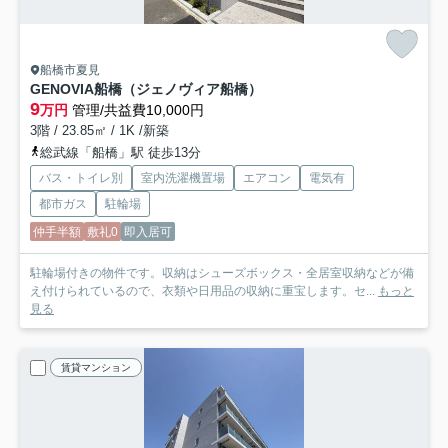
船橋市夏見
GENOVIA船橋（ジェノヴィア船橋）
9
万円
管理/共益費10,000円
3階 / 23.85㎡ / 1K /新築
総武線「船橋」駅 徒歩13分
バス・トイレ別
室内洗濯機置場
エアコン
電気有
都市ガス
駐輪場
仲手半額
敷礼0
即入居可
駐輪場付きの物件です。収納はシューズボックス・全居室収納などが備
え付けられているので、衣類や日用品の収納に重宝します。セ...
もっと
見る
賃貸マンション