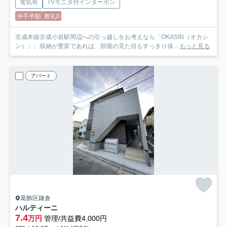
電気有
TVモニタ付インターホン
仲手半額
敷礼0
京成本線京成小岩駅周辺への引っ越しをお考えなら「OKASIN（オカシ
ン）」。収納が豊富であれば、部屋の見た目もすっきり保...
もっと見る
アパート
葛飾区鎌倉
ハルティーニ
7.4
万円
管理/共益費4,000円