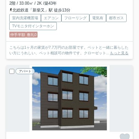
2階 / 33.00㎡ / 2K /築43年
北総鉄道「新柴又」駅 徒歩13分
室内洗濯機置場
エアコン
フローリング
電気有
都市ガス
TVモニタ付インターホン
仲手半額
敷礼0
こちらは1ヶ月の家賃が7.7万円のお部屋です。ペットと一緒に暮らした
い方にうれしい、ペット相談可の物件です。クローゼット...
もっと見る
アパート