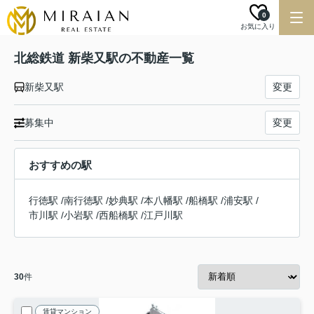
0
お気に入り
北総鉄道 新柴又駅の不動産一覧
新柴又駅
変更
募集中
変更
おすすめの駅
行徳駅
/
南行徳駅
/
妙典駅
/
本八幡駅
/
船橋駅
/
浦安駅
/
市川駅
/
小岩駅
/
西船橋駅
/
江戸川駅
30
件
賃貸マンション