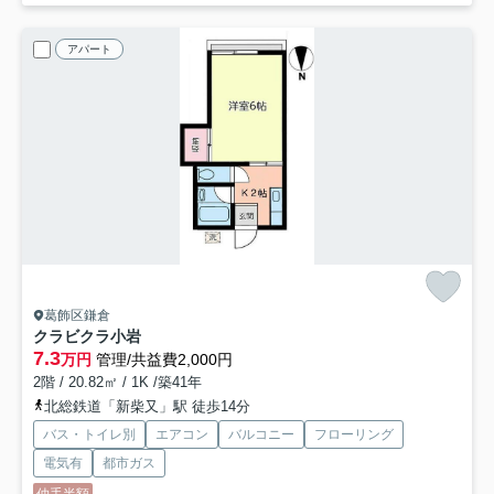
アパート
葛飾区鎌倉
クラビクラ小岩
7.3
万円
管理/共益費2,000円
2階 / 20.82㎡ / 1K /築41年
北総鉄道「新柴又」駅 徒歩14分
バス・トイレ別
エアコン
バルコニー
フローリング
電気有
都市ガス
仲手半額