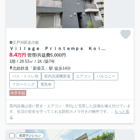
江戸川区北小岩
Ｖｉｌｌａｇｅ Ｐｒｉｎｔｅｍｐｓ Ｋｏｉｗａ
8.4
万円
管理/共益費5,000円
1階 / 28.53㎡ / 1K /築7年
北総鉄道「新柴又」駅 徒歩14分
バス・トイレ別
室内洗濯機置場
エアコン
バルコニー
フローリング
電気有
仲手半額
室内設備は追い焚き・エアコン・BSなど充実した設備を備え付けていま
す。生活の安全を守ってくれる防犯カメラ付きの物件です。...
もっと見
る
賃貸マンション