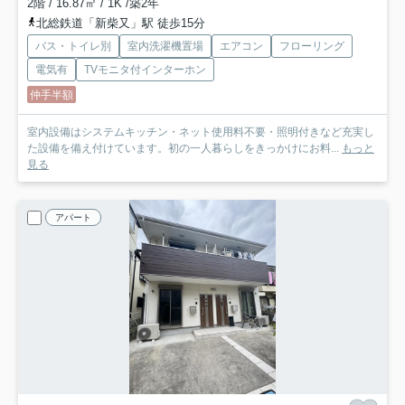
2階 / 16.87㎡ / 1K /築2年
北総鉄道「新柴又」駅 徒歩15分
バス・トイレ別
室内洗濯機置場
エアコン
フローリング
電気有
TVモニタ付インターホン
仲手半額
室内設備はシステムキッチン・ネット使用料不要・照明付きなど充実し
た設備を備え付けています。初の一人暮らしをきっかけにお料...
もっと
見る
アパート