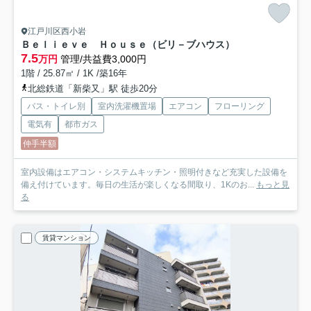
江戸川区西小岩
Ｂｅｌｉｅｖｅ Ｈｏｕｓｅ（ビリ－ブハウス）
7.5
万円
管理/共益費3,000円
1階 / 25.87㎡ / 1K /築16年
北総鉄道「新柴又」駅 徒歩20分
バス・トイレ別
室内洗濯機置場
エアコン
フローリング
電気有
都市ガス
仲手半額
室内設備はエアコン・システムキッチン・照明付きなど充実した設備を
備え付けています。毎日の生活が楽しくなる間取り、1Kのお...
もっと見
る
賃貸マンション