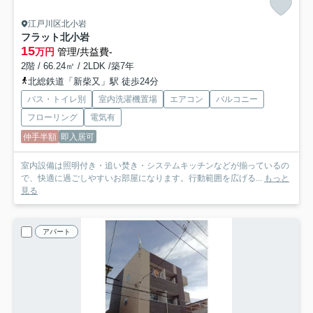
江戸川区北小岩
フラット北小岩
15
万円
管理/共益費-
2階 / 66.24㎡ / 2LDK /築7年
北総鉄道「新柴又」駅 徒歩24分
バス・トイレ別
室内洗濯機置場
エアコン
バルコニー
フローリング
電気有
仲手半額
即入居可
室内設備は照明付き・追い焚き・システムキッチンなどが揃っているの
で、快適に過ごしやすいお部屋になります。行動範囲を広げる...
もっと
見る
アパート