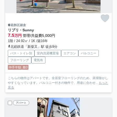
葛飾区鎌倉
リブリ・Sunny
7.5
万円
管理/共益費5,000円
1階 / 24.92㎡ / 1K /築16年
北総鉄道「新柴又」駅 徒歩9分
バス・トイレ別
室内洗濯機置場
エアコン
バルコニー
フローリング
電気有
仲手半額
敷0
こちらの物件はアパートです。全居室フローリングのため、床掃除がし
やすくなっています。バルコニー付きの物件で、用途に合わせ...
もっと
見る
アパート