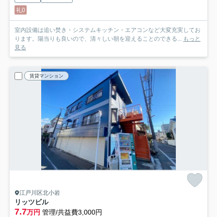
礼0
室内設備は追い焚き・システムキッチン・エアコンなど大変充実してお
ります。陽当りも良いので、清々しい朝を迎えることのできる...
もっと
見る
賃貸マンション
江戸川区北小岩
リッツビル
7.7
万円
管理/共益費3,000円