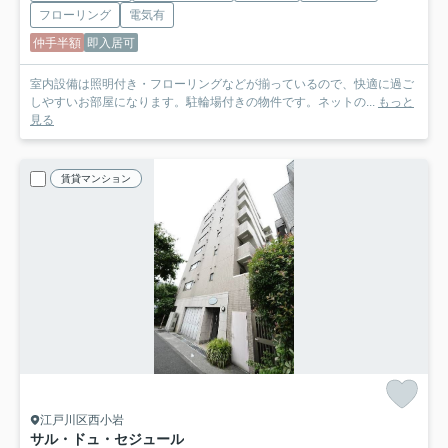
フローリング
電気有
仲手半額
即入居可
室内設備は照明付き・フローリングなどが揃っているので、快適に過ご
しやすいお部屋になります。駐輪場付きの物件です。ネットの...
もっと
見る
賃貸マンション
江戸川区西小岩
サル・ドュ・セジュール