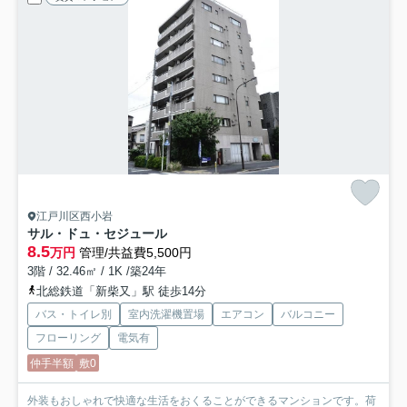
江戸川区西小岩
サル・ドュ・セジュール
8.5
万円
管理/共益費5,500円
3階 / 32.46㎡ / 1K /築24年
北総鉄道「新柴又」駅 徒歩14分
バス・トイレ別
室内洗濯機置場
エアコン
バルコニー
フローリング
電気有
仲手半額
敷0
外装もおしゃれで快適な生活をおくることができるマンションです。荷