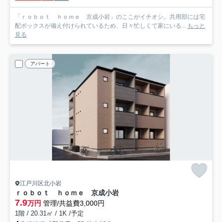
「ｒｏｂｏｔ ｈｏｍｅ 京成小岩」のここがイチオシ。共用部には宅
配ボックスが備え付けられているため、日々忙しくて家にいる...
もっと
見る
アパート
江戸川区北小岩
ｒｏｂｏｔ ｈｏｍｅ 京成小岩
7.9
万円
管理/共益費3,000円
1階 / 20.31㎡ / 1K /予定