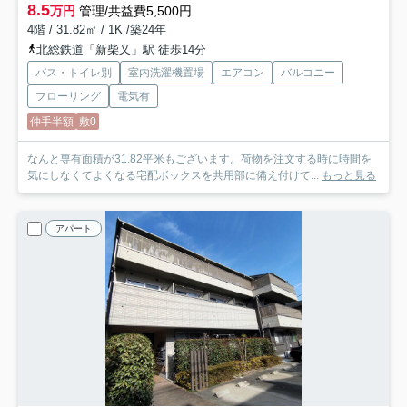
8.5
万円
管理/共益費5,500円
4階 / 31.82㎡ / 1K /築24年
北総鉄道「新柴又」駅 徒歩14分
バス・トイレ別
室内洗濯機置場
エアコン
バルコニー
フローリング
電気有
仲手半額
敷0
なんと専有面積が31.82平米もございます。荷物を注文する時に時間を
気にしなくてよくなる宅配ボックスを共用部に備え付けて...
もっと見る
アパート