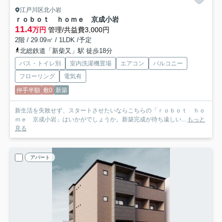
江戸川区北小岩
ｒｏｂｏｔ ｈｏｍｅ 京成小岩
11.4
万円
管理/共益費3,000円
2階 / 29.09㎡ / 1LDK /予定
北総鉄道「新柴又」駅 徒歩18分
バス・トイレ別
室内洗濯機置場
エアコン
バルコニー
フローリング
電気有
仲手半額
敷0
新築
新生活を失敗せず、スタートさせたいならこちらの「ｒｏｂｏｔ ｈｏ
ｍｅ 京成小岩」はいかがでしょうか。新築完成が待ち遠しい...
もっと
見る
アパート