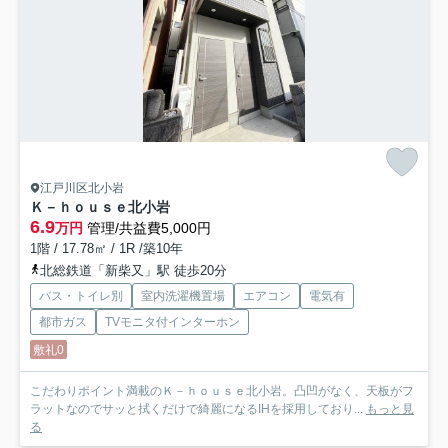
江戸川区北小岩
Ｋ－ｈｏｕｓｅ北小岩
6.9
万円
管理/共益費5,000円
1階 / 17.78㎡ / 1R /築10年
北総鉄道「新柴又」駅 徒歩20分
バス・トイレ別
室内洗濯機置場
エアコン
電気有
都市ガス
TVモニタ付インターホン
敷礼0
こだわりポイント満載のＫ－ｈｏｕｓｅ北小岩。凸凹がなく、天板がフ
ラットなのでサッと拭くだけで綺麗になるIHを採用しており...
もっと見
る