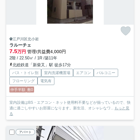
江戸川区北小岩
ラルーチェ
7.5
万円
管理/共益費4,000円
2階 / 22.50㎡ / 1R /築11年
北総鉄道「新柴又」駅 徒歩17分
バス・トイレ別
室内洗濯機置場
エアコン
バルコニー
フローリング
電気有
仲手半額
敷0
室内設備はBS・エアコン・ネット使用料不要などが揃っているので、快
適に過ごしやすいお部屋になります。新生活、オシャレなワ...
もっと見
る
アパート