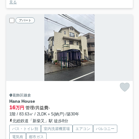
見る
アパート
葛飾区鎌倉
Hana House
16
万円
管理/共益費-
1階 / 83.63㎡ / 2LDK＋S(納戸) /築30年
北総鉄道「新柴又」駅 徒歩8分
バス・トイレ別
室内洗濯機置場
エアコン
バルコニー
電気有
都市ガス