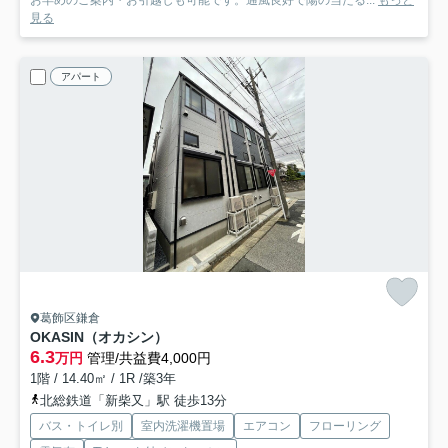
お早めのご案内・お引越しも可能です。通風良好で陽の当たる...
もっと
見る
アパート
葛飾区鎌倉
OKASIN（オカシン）
6.3
万円
管理/共益費4,000円
1階 / 14.40㎡ / 1R /築3年
北総鉄道「新柴又」駅 徒歩13分
バス・トイレ別
室内洗濯機置場
エアコン
フローリング