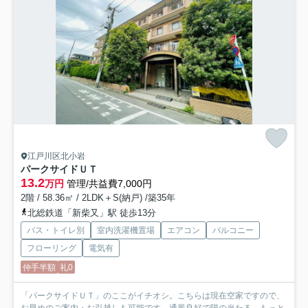
江戸川区北小岩
パークサイドＵＴ
13.2
万円
管理/共益費7,000円
2階 / 58.36㎡ / 2LDK＋S(納戸) /築35年
北総鉄道「新柴又」駅 徒歩13分
バス・トイレ別
室内洗濯機置場
エアコン
バルコニー
フローリング
電気有
仲手半額
礼0
「パークサイドＵＴ」のここがイチオシ。こちらは現在空家ですので、