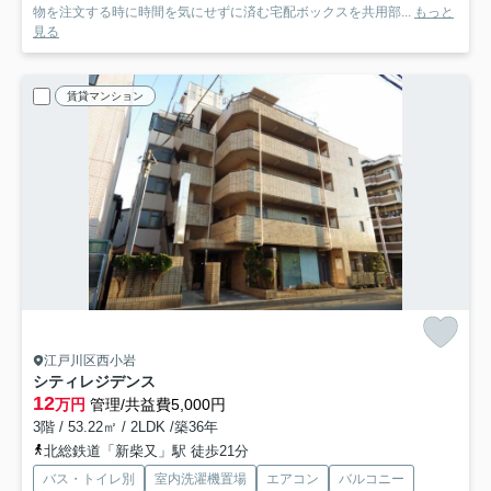
物を注文する時に時間を気にせずに済む宅配ボックスを共用部...
もっと
見る
賃貸マンション
江戸川区西小岩
シティレジデンス
12
万円
管理/共益費5,000円
3階 / 53.22㎡ / 2LDK /築36年
北総鉄道「新柴又」駅 徒歩21分
バス・トイレ別
室内洗濯機置場
エアコン
バルコニー