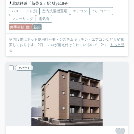
北総鉄道「新柴又」駅 徒歩18分
バス・トイレ別
室内洗濯機置場
エアコン
バルコニー
フローリング
電気有
仲手半額
敷0
新築
室内設備はネット使用料不要・システムキッチン・エアコンなど大変充
実しております。2口コンロが備え付けられているので、2つ...
もっと見
る
アパート