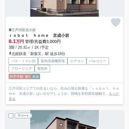
江戸川区北小岩
ｒｏｂｏｔ ｈｏｍｅ 京成小岩
8.1
万円
管理/共益費3,000円
3階 / 20.31㎡ / 1K /予定
北総鉄道「新柴又」駅 徒歩18分
バス・トイレ別
室内洗濯機置場
エアコン
バルコニー
フローリング
電気有
仲手半額
敷0
新築
江戸川区エリアでの住まいなら、住み心地も快適な「ｒｏｂｏｔ ｈｏ
ｍｅ 京成小岩」はいかがでしょうか。荷物を非対面非接触で...
もっと
見る
アパート