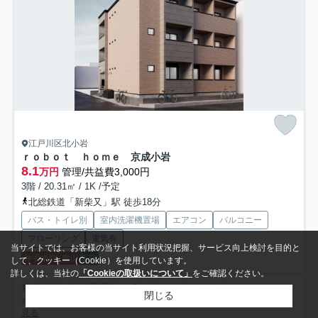
江戸川区北小岩
ｒｏｂｏｔ ｈｏｍｅ 京成小岩
8.1
万円
管理/共益費3,000円
3階 / 20.31㎡ / 1K /予定
北総鉄道「新柴又」駅 徒歩18分
バス・トイレ別
室内洗濯機置場
エアコン
バルコニー
フローリング
電気有
当サイトでは、お客様の当サイト利用状況把握、サービス向上検討を目的と
仲手半額
敷0
新築
して、クッキー（Cookie）を使用しています。
詳しくは、当社の
「Cookieの取扱いについて」
をご確認ください。
京成本線京成小岩駅周辺への引っ越しをお考えなら「ｒｏｂｏｔ ｈｏ
閉じる
ｍｅ 京成小岩」。機能的なシステムキッチン付きの物件です...
もっと
見る