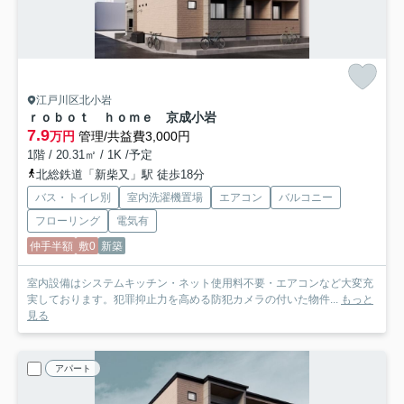
江戸川区北小岩
ｒｏｂｏｔ ｈｏｍｅ 京成小岩
7.9
万円
管理/共益費3,000円
1階 / 20.31㎡ / 1K /予定
北総鉄道「新柴又」駅 徒歩18分
バス・トイレ別
室内洗濯機置場
エアコン
バルコニー
フローリング
電気有
仲手半額
敷0
新築
室内設備はシステムキッチン・ネット使用料不要・エアコンなど大変充
実しております。犯罪抑止力を高める防犯カメラの付いた物件...
もっと
見る
アパート