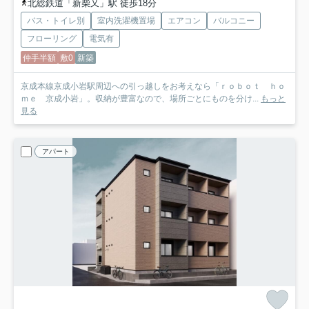
北総鉄道「新柴又」駅 徒歩18分
バス・トイレ別
室内洗濯機置場
エアコン
バルコニー
フローリング
電気有
仲手半額
敷0
新築
京成本線京成小岩駅周辺への引っ越しをお考えなら「ｒｏｂｏｔ ｈｏ
ｍｅ 京成小岩」。収納が豊富なので、場所ごとにものを分け...
もっと
見る
アパート