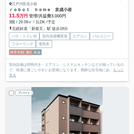
江戸川区北小岩
ｒｏｂｏｔ ｈｏｍｅ 京成小岩
11.5
万円
管理/共益費3,000円
3階 / 29.09㎡ / 1LDK /予定
北総鉄道「新柴又」駅 徒歩18分
バス・トイレ別
室内洗濯機置場
エアコン
バルコニー
フローリング
電気有
仲手半額
敷0
新築
室内設備は照明付き・エアコン・システムキッチンなどが揃っているの
で、快適に過ごしやすいお部屋になります。閑静な住宅地にあ...
もっと
見る
アパート