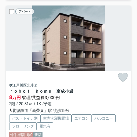
アパート
江戸川区北小岩
ｒｏｂｏｔ ｈｏｍｅ 京成小岩
8
万円
管理/共益費3,000円
2階 / 20.31㎡ / 1K /予定
北総鉄道「新柴又」駅 徒歩18分
バス・トイレ別
室内洗濯機置場
エアコン
バルコニー
フローリング
電気有
仲手半額
敷0
新築