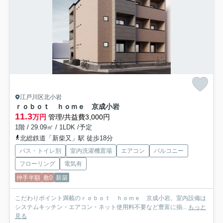
江戸川区北小岩
ｒｏｂｏｔ ｈｏｍｅ 京成小岩
11.3
万円
管理/共益費3,000円
1階 / 29.09㎡ / 1LDK /予定
北総鉄道「新柴又」駅 徒歩18分
バス・トイレ別
室内洗濯機置場
エアコン
バルコニー
フローリング
電気有
仲手半額
敷0
新築
こだわりポイント満載のｒｏｂｏｔ ｈｏｍｅ 京成小岩。室内設備は
システムキッチン・エアコン・ネット使用料不要など豊富に揃...
もっと
見る