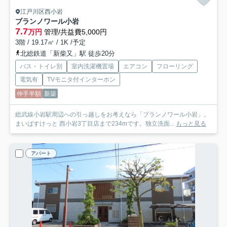
江戸川区西小岩
ブランノワール小岩
7.7
万円
管理/共益費5,000円
3階 / 19.17㎡ / 1K /予定
北総鉄道「新柴又」駅 徒歩20分
バス・トイレ別
室内洗濯機置場
エアコン
フローリング
電気有
TVモニタ付インターホン
仲手半額
新築
総武線小岩駅周辺への引っ越しをお考えなら「ブランノワール小岩」。
まいばすけっと 西小岩3丁目店まで234mです。独立洗面...
もっと見る
アパート