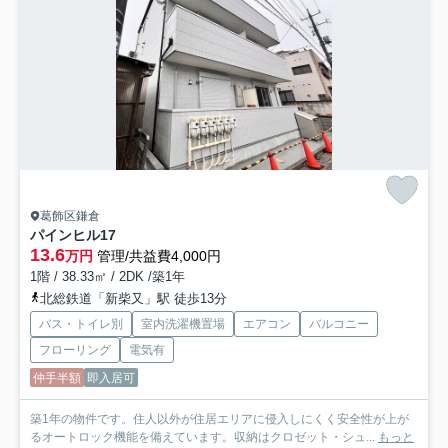
葛飾区鎌倉
パインヒル17
13.6
万円
管理/共益費4,000円
1階 / 38.33㎡ / 2DK /築1年
北総鉄道「新柴又」駅 徒歩13分
バス・トイレ別
室内洗濯機置場
エアコン
バルコニー
フローリング
電気有
仲手半額
即入居可
築1年の物件です。住人以外が住居エリアに侵入しにくく安全性が上が
るオートロック機能を備えています。収納はクロゼット・シュ...
もっと